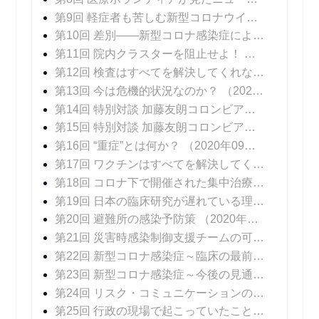
第9回 軽症者も苦しむ新型コロナウイルス感染症の後遺症
第10回 差別――新型コロナ感染症によるもうひとつの苦しみ
第11回 院内クラスターを阻止せよ！
（2020年08
第12回 検査はすべてを解決してくれない
（2020年
第13回 今は危機的状況なのか？
（2020年08月17日 掲載）
第14回 特別対談 加藤友朗コロンビア大学医学部外科学教授 「いま、専門家に求められているものとは」
第15回 特別対談 加藤友朗コロンビア大学医学部外科学教授 「ニューヨークで行われているPCR検査の意味」
第16回 “重症”とは何か？
（2020年09月07日 掲載）
第17回 ワクチンはすべてを解決してくれない
（20
第18回 コロナ下で開催された集中治療医学会
（20
第19回 日本の臨床研究が遅れている理由
（2020年
第20回 避難所の感染予防策
（2020年10月05日 掲載）
第21回 災害時感染制御支援チームの可能性
（202
第22回 新型コロナ感染症～臨床の最前線
（2020年
第23回 新型コロナ感染症～今後の見通し
（2020年
第24回 リスク・コミュニケーションの難しさ
（20
第25回 行政の現場で起こっていたこと
（2020年1