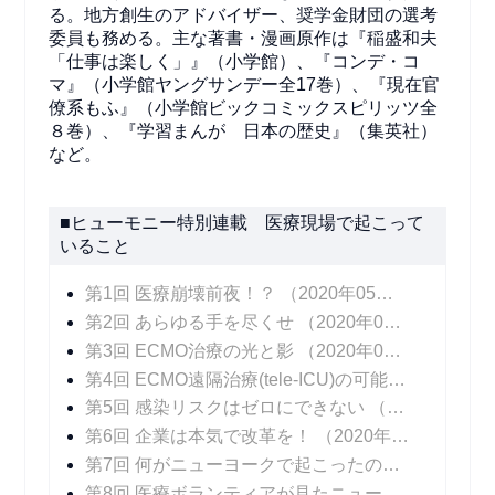
る。地方創生のアドバイザー、奨学金財団の選考
委員も務める。主な著書・漫画原作は『稲盛和夫
「仕事は楽しく」』（小学館）、『コンデ・コ
マ』（小学館ヤングサンデー全17巻）、『現在官
僚系もふ』（小学館ビックコミックスピリッツ全
８巻）、『学習まんが 日本の歴史』（集英社）
など。
■ヒューモニー特別連載 医療現場で起こって
いること
第1回 医療崩壊前夜！？
（2020年05月25日 掲載）
第2回 あらゆる手を尽くせ
（2020年06月01日 掲載）
第3回 ECMO治療の光と影
（2020年06月08日 掲載）
第4回 ECMO遠隔治療(tele-ICU)の可能性
（2020年
第5回 感染リスクはゼロにできない
（2020年06月22日 掲載）
第6回 企業は本気で改革を！
（2020年06月29日 掲載）
第7回 何がニューヨークで起こったのか！？
（202
第8回 医療ボランティアが見たニューヨークの医療崩壊