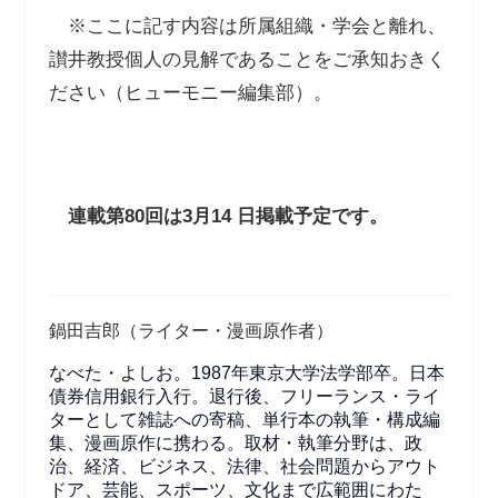
※ここに記す内容は所属組織・学会と離れ、
讃井教授個人の見解であることをご承知おきく
ださい（ヒューモニー編集部）。
連載第
80
回は
3
月
14
日掲載予定です。
鍋田吉郎（ライター・漫画原作者）
なべた・よしお。1987年東京大学法学部卒。日本
債券信用銀行入行。退行後、フリーランス・ライ
ターとして雑誌への寄稿、単行本の執筆・構成編
集、漫画原作に携わる。取材・執筆分野は、政
治、経済、ビジネス、法律、社会問題からアウト
ドア、芸能、スポーツ、文化まで広範囲にわた