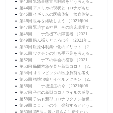
第43回 緊急事態宣言解除をどう考えるか
（2021年
第44回 アメリカの現状とコロナがもたらしたイノベーション
第45回 イギリスの医療体制、検査体制
（2021年0
第46回 世界を経験しよう
（2021年04月12日 掲載）
第47回 緊迫する神戸、その臨床現場では
（2021年
第48回 コロナ危機下の障害者
（2021年04月26日 掲載）
第49回 踏ん張りどころは今
（2021年05月03日 掲載）
第50回 医療体制集中化のメリット
（2021年05月10日 掲載）
第51回 ワクチンの打ち手不足を考える
（2021年0
第52回 コロナ下の学会の役割
（2021年05月24日 掲載）
第53回 民間救急が見た新型コロナ
（2021年05月31日 掲載）
第54回 オリンピックの医療負荷を考える
（2021年
第55回 標準治療とイベルメクチン
（2021年06月14日 掲載）
第56回 コロナ後遺症の今
（2021年06月21日 掲載）
第57回 子供の新型コロナウイルス感染症
（2021年
第58回 子供も新型コロナワクチン接種を
（2021年
第59回 コロナ下の今、発熱するとどうなる？
（20
第60回 第5波～若い皆さんに伝えたいこと
（2021