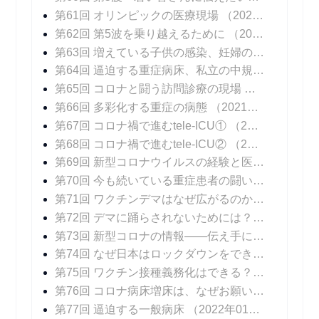
第61回 オリンピックの医療現場
（2021年08月06日 掲載）
第62回 第5波を乗り越えるために
（2021年08月16日 掲載）
第63回 増えている子供の感染、妊婦の感染
（202
第64回 逼迫する重症病床、私立の中規模急性期病院の頑張り
第65回 コロナと闘う訪問診療の現場
（2021年09
第66回 多彩化する重症の病態
（2021年09月20日 掲載）
第67回 コロナ禍で進むtele-ICU①
（2021年09月27日 掲載）
第68回 コロナ禍で進むtele-ICU②
（2021年10月04日 掲載）
第69回 新型コロナウイルスの経験と医療DXの可能性
第70回 今も続いている重症患者の闘い
（2021年1
第71回 ワクチンデマはなぜ広がるのか？
（2021年
第72回 デマに踊らされないためには？
（2021年1
第73回 新型コロナの情報――伝え手に求められること
第74回 なぜ日本はロックダウンをできなかったのか？
第75回 ワクチン接種義務化はできる？ できない？
第76回 コロナ病床増床は、なぜお願いベースなのか？
第77回 逼迫する一般病床
（2022年01月24日 掲載）