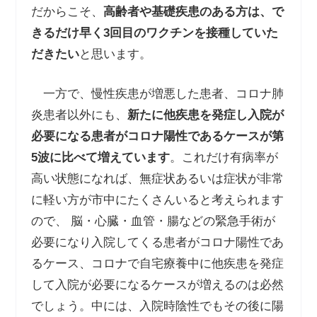
だからこそ、
高齢者や基礎疾患のある方は、で
きるだけ早く
3
回目のワクチンを接種していた
だきたい
と思います。
一方で、慢性疾患が増悪した患者、コロナ肺
炎患者以外にも、
新たに他疾患を発症し入院が
必要になる患者がコロナ陽性であるケースが
第
5
波に比べて
増えています
。これだけ有病率が
高い状態になれば、無症状あるいは症状が非常
に軽い方が市中にたくさんいると考えられます
ので、 脳・心臓・血管・腸などの緊急手術が
必要になり入院してくる患者がコロナ陽性であ
るケース、コロナで自宅療養中に他疾患を発症
して入院が必要になるケースが増えるのは必然
でしょう。中には、入院時陰性でもその後に陽