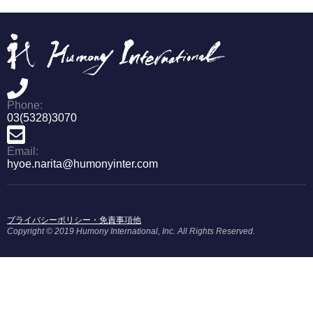
Phone:
03(5328)3070
Email:
hyoe.narita@humonyinter.com
プライバシーポリシー・免責事項他
Copyright © 2019 Humony International, Inc. All Rights Reserved.