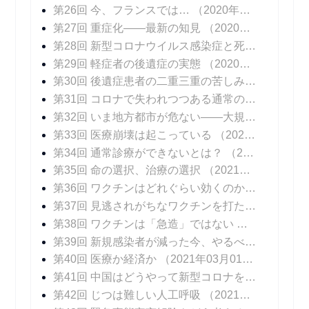
第26回 今、フランスでは…
（2020年11月16日 掲載）
第27回 重症化――最新の知見
（2020年11月23日 掲載）
第28回 新型コロナウイルス感染症と死
（2020年1
第29回 軽症者の後遺症の実態
（2020年12月07日 掲載）
第30回 後遺症患者の二重三重の苦しみ
（2020年1
第31回 コロナで失われつつある通常の診療
（202
第32回 いま地方都市が危ない――大規模院内クラスターはなぜ起こるのか
第33回 医療崩壊は起こっている
（2021年01月11日 掲載）
第34回 通常診療ができないとは？
（2021年01月18日 掲載）
第35回 命の選択、治療の選択
（2021年01月25日 掲載）
第36回 ワクチンはどれぐらい効くのか？
（2021年
第37回 見逃されがちなワクチンを打たないリスク
第38回 ワクチンは「急造」ではない
（2021年02
第39回 新規感染者が減った今、やるべきこと
（20
第40回 医療か経済か
（2021年03月01日 掲載）
第41回 中国はどうやって新型コロナを抑え込んだのか
第42回 じつは難しい人工呼吸
（2021年03月15日 掲載）