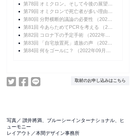
第78回 オミクロン。そして今後の展望
（2022年0
第79回 オミクロンで死亡者が多い理由
（2022年0
第80回 分野横断的議論の必要性
（2022年03月21日 掲載）
第81回 今あらためてPCRを考える
（2022年04月04日 掲載）
第82回 コロナ下の予定手術
（2022年04月25日 掲載）
第83回 「自宅放置死」遺族の声
（2022年05月23日 掲載）
第84回 何をゴールに？
（2022年09月09日 掲載）
取材のお申し込みはこちら
写真／
讃井將満、ブルーシーインターナショナル、ヒ
ューモニー
レイアウト／本間デザイン事務所