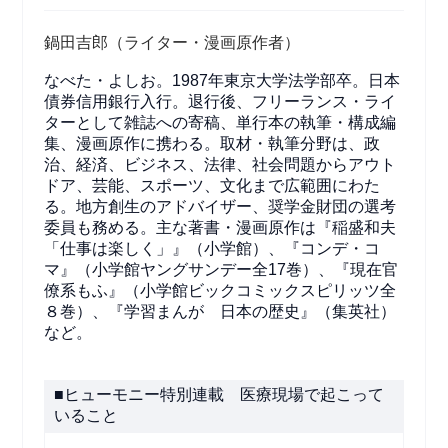
鍋田吉郎（ライター・漫画原作者）
なべた・よしお。1987年東京大学法学部卒。日本
債券信用銀行入行。退行後、フリーランス・ライ
ターとして雑誌への寄稿、単行本の執筆・構成編
集、漫画原作に携わる。取材・執筆分野は、政
治、経済、ビジネス、法律、社会問題からアウト
ドア、芸能、スポーツ、文化まで広範囲にわた
る。地方創生のアドバイザー、奨学金財団の選考
委員も務める。主な著書・漫画原作は『稲盛和夫
「仕事は楽しく」』（小学館）、『コンデ・コ
マ』（小学館ヤングサンデー全17巻）、『現在官
僚系もふ』（小学館ビックコミックスピリッツ全
８巻）、『学習まんが 日本の歴史』（集英社）
など。
■ヒューモニー特別連載 医療現場で起こって
いること