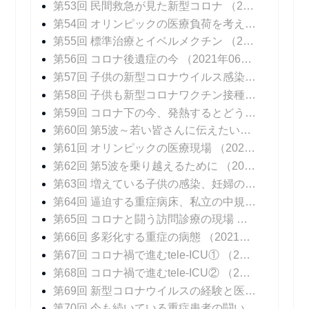
第53回 民間救急が見た新型コロナ
（2021年05月31日 掲載）
第54回 オリンピックの医療負荷を考える
（2021年
第55回 標準治療とイベルメクチン
（2021年06月14日 掲載）
第56回 コロナ後遺症の今
（2021年06月21日 掲載）
第57回 子供の新型コロナウイルス感染症
（2021年
第58回 子供も新型コロナワクチン接種を
（2021年
第59回 コロナ下の今、発熱するとどうなる？
（20
第60回 第5波～若い皆さんに伝えたいこと
（2021
第61回 オリンピックの医療現場
（2021年08月06日 掲載）
第62回 第5波を乗り越えるために
（2021年08月16日 掲載）
第63回 増えている子供の感染、妊婦の感染
（202
第64回 逼迫する重症病床、私立の中規模急性期病院の頑張り
第65回 コロナと闘う訪問診療の現場
（2021年09
第66回 多彩化する重症の病態
（2021年09月20日 掲載）
第67回 コロナ禍で進むtele-ICU①
（2021年09月27日 掲載）
第68回 コロナ禍で進むtele-ICU②
（2021年10月04日 掲載）
第69回 新型コロナウイルスの経験と医療DXの可能性
第70回 今も続いている重症患者の闘い
（2021年1