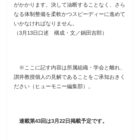
がかかります。決して油断することなく、さら
なる体制整備を柔軟かつスピーディーに進めて
いかなければなりません。
（3月13日口述 構成・文／鍋田吉郎）
※ここに記す内容は所属組織・学会と離れ、
讃井教授個人の見解であることをご承知おきく
ださい（ヒューモニー編集部）。
連載第
43
回は
3
月
22
日掲載予定です。