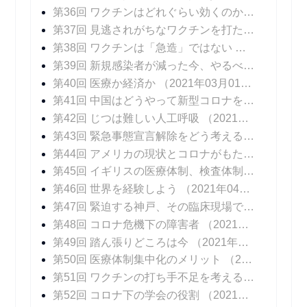
第36回 ワクチンはどれぐらい効くのか？
（2021年
第37回 見逃されがちなワクチンを打たないリスク
第38回 ワクチンは「急造」ではない
（2021年02
第39回 新規感染者が減った今、やるべきこと
（20
第40回 医療か経済か
（2021年03月01日 掲載）
第41回 中国はどうやって新型コロナを抑え込んだのか
第42回 じつは難しい人工呼吸
（2021年03月15日 掲載）
第43回 緊急事態宣言解除をどう考えるか
（2021年
第44回 アメリカの現状とコロナがもたらしたイノベーション
第45回 イギリスの医療体制、検査体制
（2021年0
第46回 世界を経験しよう
（2021年04月12日 掲載）
第47回 緊迫する神戸、その臨床現場では
（2021年
第48回 コロナ危機下の障害者
（2021年04月26日 掲載）
第49回 踏ん張りどころは今
（2021年05月03日 掲載）
第50回 医療体制集中化のメリット
（2021年05月10日 掲載）
第51回 ワクチンの打ち手不足を考える
（2021年0
第52回 コロナ下の学会の役割
（2021年05月24日 掲載）