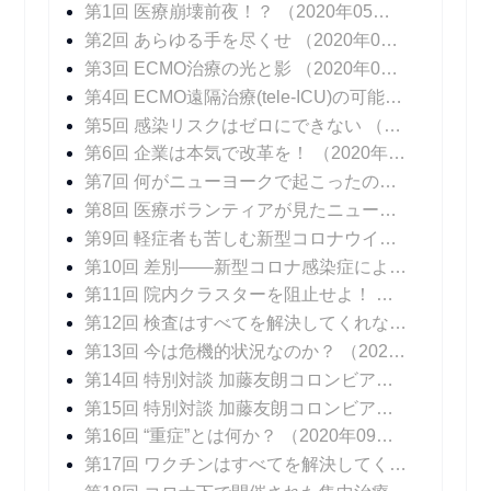
第1回 医療崩壊前夜！？
（2020年05月25日 掲載）
第2回 あらゆる手を尽くせ
（2020年06月01日 掲載）
第3回 ECMO治療の光と影
（2020年06月08日 掲載）
第4回 ECMO遠隔治療(tele-ICU)の可能性
（2020年
第5回 感染リスクはゼロにできない
（2020年06月22日 掲載）
第6回 企業は本気で改革を！
（2020年06月29日 掲載）
第7回 何がニューヨークで起こったのか！？
（202
第8回 医療ボランティアが見たニューヨークの医療崩壊
第9回 軽症者も苦しむ新型コロナウイルス感染症の後遺症
第10回 差別――新型コロナ感染症によるもうひとつの苦しみ
第11回 院内クラスターを阻止せよ！
（2020年08
第12回 検査はすべてを解決してくれない
（2020年
第13回 今は危機的状況なのか？
（2020年08月17日 掲載）
第14回 特別対談 加藤友朗コロンビア大学医学部外科学教授 「いま、専門家に求められているものとは」
第15回 特別対談 加藤友朗コロンビア大学医学部外科学教授 「ニューヨークで行われているPCR検査の意味」
第16回 “重症”とは何か？
（2020年09月07日 掲載）
第17回 ワクチンはすべてを解決してくれない
（20