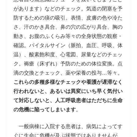
があります）などのチェック。気道の閉塞を予
防するための痰の吸引。表情、皮膚の色や冷た
さ、汗のかき具合、鼻の穴の広がり具合、胸の
動き、お腹のふくらみ等々の全身状態の観察・
確認。バイタルサイン（脈拍、血圧、呼吸、体
温）、酸素飽和度、心電図、尿量などのチェッ
ク。褥瘡（床ずれ）予防のための体位変換。点
滴の交換とチェック、薬や栄養の投与…等々。
これらの多種多様なチェックや看護が遅滞なく
行われないと、あるいは異変にいち早く気付い
て対応しないと、人工呼吸患者はただちに生命
の危機に陥ってしまいます
。
一般病棟に入院する患者は、病気によってす
ぐに生命に危機が及ぶ状態ではありませんが、