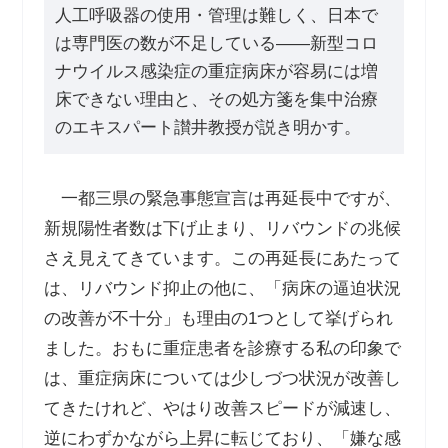
人工呼吸器の使用・管理は難しく、日本で
は専門医の数が不足している――新型コロ
ナウイルス感染症の重症病床が容易には増
床できない理由と、その処方箋を集中治療
のエキスパート讃井教授が説き明かす。
一都三県の緊急事態宣言は再延長中ですが、
新規陽性者数は下げ止まり、リバウンドの兆候
さえ見えてきています。この再延長にあたって
は、リバウンド抑止の他に、「病床の逼迫状況
の改善が不十分」も理由の1つとして挙げられ
ました。おもに重症患者を診療する私の印象で
は、重症病床については少しづつ状況が改善し
てきたけれど、やはり改善スピードが減速し、
逆にわずかながら上昇に転じており、「嫌な感