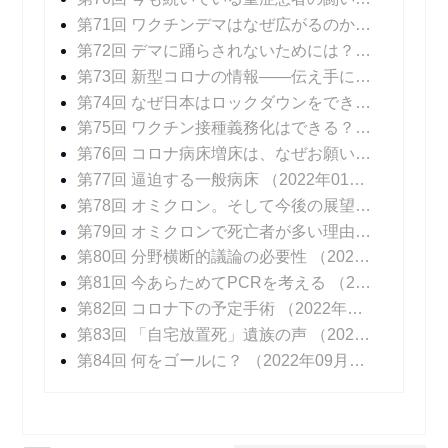
第71回 ワクチンデマはなぜ広がるのか？
（2021年
第72回 デマに踊らされないためには？
（2021年1
第73回 新型コロナの情報――伝え手に求められること
第74回 なぜ日本はロックダウンをできなかったのか？
第75回 ワクチン接種義務化はできる？ できない？
第76回 コロナ病床増床は、なぜお願いベースなのか？
第77回 逼迫する一般病床
（2022年01月24日 掲載）
第78回 オミクロン。そして今後の展望
（2022年0
第79回 オミクロンで死亡者が多い理由
（2022年0
第80回 分野横断的議論の必要性
（2022年03月21日 掲載）
第81回 今あらためてPCRを考える
（2022年04月04日 掲載）
第82回 コロナ下の予定手術
（2022年04月25日 掲載）
第83回 「自宅放置死」遺族の声
（2022年05月23日 掲載）
第84回 何をゴールに？
（2022年09月09日 掲載）