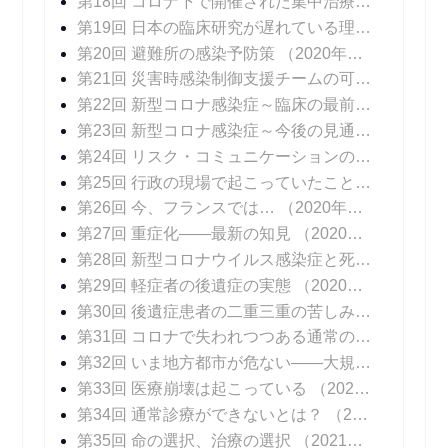
第18回 コロナ下で開催された集中治療医学会
（20
第19回 日本の臨床研究が遅れている理由
（2020年
第20回 避難所の感染予防策
（2020年10月05日 掲載）
第21回 災害時感染制御支援チームの可能性
（202
第22回 新型コロナ感染症～臨床の最前線
（2020年
第23回 新型コロナ感染症～今後の見通し
（2020年
第24回 リスク・コミュニケーションの難しさ
（20
第25回 行政の現場で起こっていたこと
（2020年1
第26回 今、フランスでは…
（2020年11月16日 掲載）
第27回 重症化――最新の知見
（2020年11月23日 掲載）
第28回 新型コロナウイルス感染症と死
（2020年1
第29回 軽症者の後遺症の実態
（2020年12月07日 掲載）
第30回 後遺症患者の二重三重の苦しみ
（2020年1
第31回 コロナで失われつつある通常の診療
（202
第32回 いま地方都市が危ない――大規模院内クラスターはなぜ起こるのか
第33回 医療崩壊は起こっている
（2021年01月11日 掲載）
第34回 通常診療ができないとは？
（2021年01月18日 掲載）
第35回 命の選択、治療の選択
（2021年01月25日 掲載）