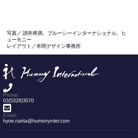
写真／
讃井將満、ブルーシーインターナショナル、ヒ
ューモニー
レイアウト／本間デザイン事務所
Phone:
03(5328)3070
Email:
hyoe.narita@humonyinter.com