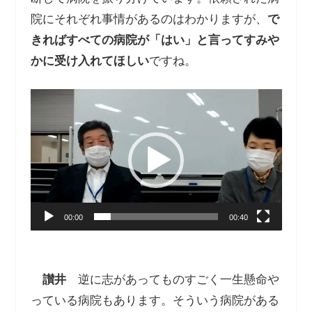
院にそれぞれ事情があるのはわかりますが、
で
きればすべての病院が「はい」と言ってすみや
かに受け入れてほしい
ですね。
動
画
プ
レ
ー
ヤ
ー
00:00
00:40
讃井
逆に志があってものすごく一生懸命や
っている病院もあります。そういう病院がある