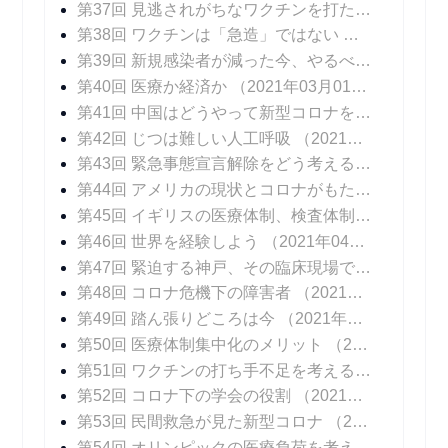
第37回 見逃されがちなワクチンを打たないリスク
第38回 ワクチンは「急造」ではない
（2021年02
第39回 新規感染者が減った今、やるべきこと
（20
第40回 医療か経済か
（2021年03月01日 掲載）
第41回 中国はどうやって新型コロナを抑え込んだのか
第42回 じつは難しい人工呼吸
（2021年03月15日 掲載）
第43回 緊急事態宣言解除をどう考えるか
（2021年
第44回 アメリカの現状とコロナがもたらしたイノベーション
第45回 イギリスの医療体制、検査体制
（2021年0
第46回 世界を経験しよう
（2021年04月12日 掲載）
第47回 緊迫する神戸、その臨床現場では
（2021年
第48回 コロナ危機下の障害者
（2021年04月26日 掲載）
第49回 踏ん張りどころは今
（2021年05月03日 掲載）
第50回 医療体制集中化のメリット
（2021年05月10日 掲載）
第51回 ワクチンの打ち手不足を考える
（2021年0
第52回 コロナ下の学会の役割
（2021年05月24日 掲載）
第53回 民間救急が見た新型コロナ
（2021年05月31日 掲載）
第54回 オリンピックの医療負荷を考える
（2021年