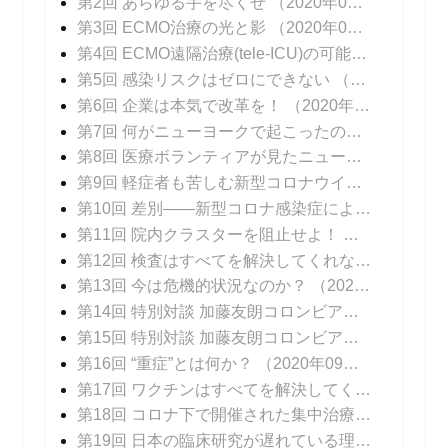
第2回 あらゆる手を尽くせ
（2020年06月01日 掲載）
第3回 ECMO治療の光と影
（2020年06月08日 掲載）
第4回 ECMO遠隔治療(tele-ICU)の可能性
（2020年
第5回 感染リスクはゼロにできない
（2020年06月22日 掲載）
第6回 企業は本気で改革を！
（2020年06月29日 掲載）
第7回 何がニューヨークで起こったのか！？
（202
第8回 医療ボランティアが見たニューヨークの医療崩壊
第9回 軽症者も苦しむ新型コロナウイルス感染症の後遺症
第10回 差別――新型コロナ感染症によるもうひとつの苦しみ
第11回 院内クラスターを阻止せよ！
（2020年08
第12回 検査はすべてを解決してくれない
（2020年
第13回 今は危機的状況なのか？
（2020年08月17日 掲載）
第14回 特別対談 加藤友朗コロンビア大学医学部外科学教授 「いま、専門家に求められているものとは」
第15回 特別対談 加藤友朗コロンビア大学医学部外科学教授 「ニューヨークで行われているPCR検査の意味」
第16回 “重症”とは何か？
（2020年09月07日 掲載）
第17回 ワクチンはすべてを解決してくれない
（20
第18回 コロナ下で開催された集中治療医学会
（20
第19回 日本の臨床研究が遅れている理由
（2020年