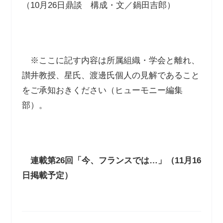
（10月26日鼎談 構成・文／鍋田吉郎）
※ここに記す内容は所属組織・学会と離れ、
讃井教授、星氏、渡邊氏個人の見解であること
をご承知おきください（ヒューモニー編集
部）。
連載第
26
回「今、フランスでは…」（
11
月
16
日掲載予定）