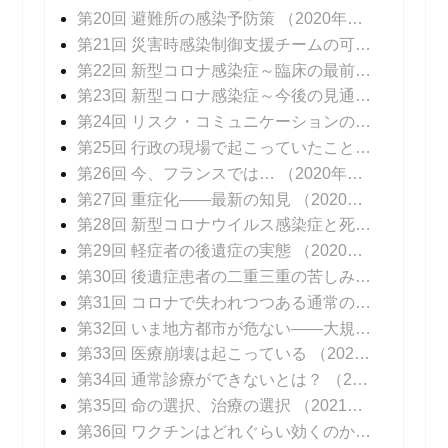
第20回 避難所の感染予防策
（2020年10月05日 掲載）
第21回 災害時感染制御支援チームの可能性
（202
第22回 新型コロナ感染症～臨床の最前線
（2020年
第23回 新型コロナ感染症～今後の見通し
（2020年
第24回 リスク・コミュニケーションの難しさ
（20
第25回 行政の現場で起こっていたこと
（2020年1
第26回 今、フランスでは…
（2020年11月16日 掲載）
第27回 重症化――最新の知見
（2020年11月23日 掲載）
第28回 新型コロナウイルス感染症と死
（2020年1
第29回 軽症者の後遺症の実態
（2020年12月07日 掲載）
第30回 後遺症患者の二重三重の苦しみ
（2020年1
第31回 コロナで失われつつある通常の診療
（202
第32回 いま地方都市が危ない――大規模院内クラスターはなぜ起こるのか
第33回 医療崩壊は起こっている
（2021年01月11日 掲載）
第34回 通常診療ができないとは？
（2021年01月18日 掲載）
第35回 命の選択、治療の選択
（2021年01月25日 掲載）
第36回 ワクチンはどれぐらい効くのか？
（2021年