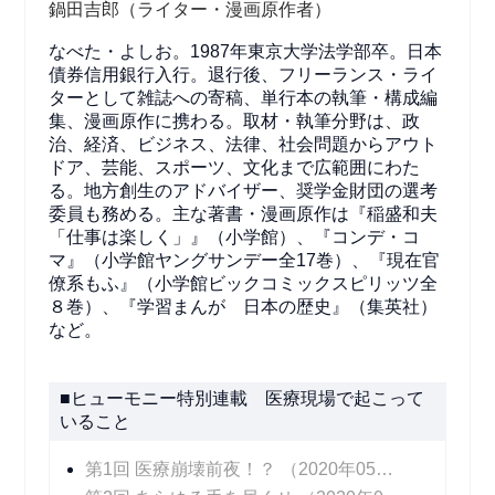
鍋田吉郎（ライター・漫画原作者）
なべた・よしお。1987年東京大学法学部卒。日本
債券信用銀行入行。退行後、フリーランス・ライ
ターとして雑誌への寄稿、単行本の執筆・構成編
集、漫画原作に携わる。取材・執筆分野は、政
治、経済、ビジネス、法律、社会問題からアウト
ドア、芸能、スポーツ、文化まで広範囲にわた
る。地方創生のアドバイザー、奨学金財団の選考
委員も務める。主な著書・漫画原作は『稲盛和夫
「仕事は楽しく」』（小学館）、『コンデ・コ
マ』（小学館ヤングサンデー全17巻）、『現在官
僚系もふ』（小学館ビックコミックスピリッツ全
８巻）、『学習まんが 日本の歴史』（集英社）
など。
■ヒューモニー特別連載 医療現場で起こって
いること
第1回 医療崩壊前夜！？
（2020年05月25日 掲載）