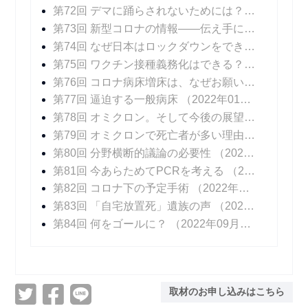
第72回 デマに踊らされないためには？
（2021年1
第73回 新型コロナの情報――伝え手に求められること
第74回 なぜ日本はロックダウンをできなかったのか？
第75回 ワクチン接種義務化はできる？ できない？
第76回 コロナ病床増床は、なぜお願いベースなのか？
第77回 逼迫する一般病床
（2022年01月24日 掲載）
第78回 オミクロン。そして今後の展望
（2022年0
第79回 オミクロンで死亡者が多い理由
（2022年0
第80回 分野横断的議論の必要性
（2022年03月21日 掲載）
第81回 今あらためてPCRを考える
（2022年04月04日 掲載）
第82回 コロナ下の予定手術
（2022年04月25日 掲載）
第83回 「自宅放置死」遺族の声
（2022年05月23日 掲載）
第84回 何をゴールに？
（2022年09月09日 掲載）
取材のお申し込みはこちら