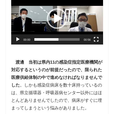
画
プ
レ
ー
ヤ
ー
00:00
00:56
渡邊
当初は県内
11
の感染症指定医療機関が
対応するというのが前提だったので、限られた
医療供給体制の中で進めなければなりませんで
した
。しかも感染症病床を数十床持っているの
は、県立循環器・呼吸器病センター以外にはほ
とんどありませんでしたので、病床がすぐに埋
まってしまうという悩みがありました。