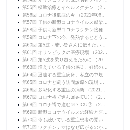
第55回 標準治療とイベルメクチン
（2021年06月14日 掲載）
第56回 コロナ後遺症の今
（2021年06月21日 掲載）
第57回 子供の新型コロナウイルス感染症
（2021年
第58回 子供も新型コロナワクチン接種を
（2021年
第59回 コロナ下の今、発熱するとどうなる？
（20
第60回 第5波～若い皆さんに伝えたいこと
（2021
第61回 オリンピックの医療現場
（2021年08月06日 掲載）
第62回 第5波を乗り越えるために
（2021年08月16日 掲載）
第63回 増えている子供の感染、妊婦の感染
（202
第64回 逼迫する重症病床、私立の中規模急性期病院の頑張り
第65回 コロナと闘う訪問診療の現場
（2021年09
第66回 多彩化する重症の病態
（2021年09月20日 掲載）
第67回 コロナ禍で進むtele-ICU①
（2021年09月27日 掲載）
第68回 コロナ禍で進むtele-ICU②
（2021年10月04日 掲載）
第69回 新型コロナウイルスの経験と医療DXの可能性
第70回 今も続いている重症患者の闘い
（2021年1
第71回 ワクチンデマはなぜ広がるのか？
（2021年