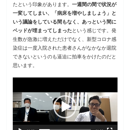
たという印象があります。
一週間の間で状況が
一変してしまい、「病床を増やしましょう」と
いう議論をしている間もなく、あっという間に
ベッドが埋まってしまった
という感じです。発
生数が急激に増えただけでなく、新型コロナ感
染症は一度入院された患者さんがなかなか退院
できないというのも逼迫に拍車をかけたのだと
思います。
動
画
プ
レ
ー
ヤ
ー