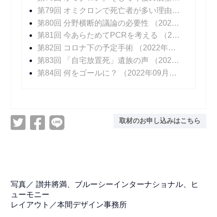
第79回 オミクロンで死亡者が多い理由
（2022年0
第80回 分野横断的議論の必要性
（2022年03月21日 掲載）
第81回 今あらためてPCRを考える
（2022年04月04日 掲載）
第82回 コロナ下の予定手術
（2022年04月25日 掲載）
第83回 「自宅放置死」遺族の声
（2022年05月23日 掲載）
第84回 何をゴールに？
（2022年09月09日 掲載）
取材のお申し込みはこちら
写真／
讃井將満、ブルーシーインターナショナル、ヒ
ューモニー
レイアウト／本間デザイン事務所