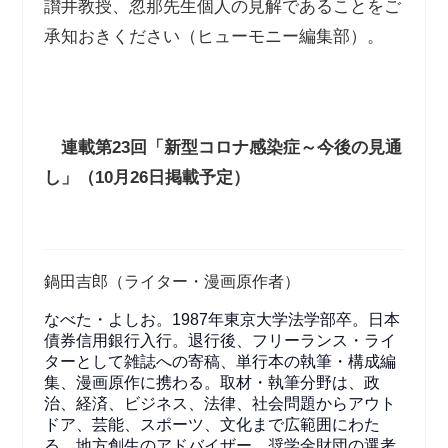
讃井教授、忽那先生個人の見解であることをご
承知おきください（ヒューモニー編集部）。
連載第
23
回「新型コロナ感染症～今後の見通
し」（
10
月
26
日掲載予定）
鍋田吉郎（ライター・漫画原作者）
なべた・よしお。1987年東京大学法学部卒。日本
債券信用銀行入行。退行後、フリーランス・ライ
ターとして雑誌への寄稿、単行本の執筆・構成編
集、漫画原作に携わる。取材・執筆分野は、政
治、経済、ビジネス、法律、社会問題からアウト
ドア、芸能、スポーツ、文化まで広範囲にわた
る。地方創生のアドバイザー、奨学金財団の選考