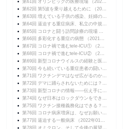
第61回 オリンピックの医療現場
（2021年08月06日 掲載）
第62回 第5波を乗り越えるために
（2021年08月16日 掲載）
第63回 増えている子供の感染、妊婦の感染
（202
第64回 逼迫する重症病床、私立の中規模急性期病院の頑張り
第65回 コロナと闘う訪問診療の現場
（2021年09
第66回 多彩化する重症の病態
（2021年09月20日 掲載）
第67回 コロナ禍で進むtele-ICU①
（2021年09月27日 掲載）
第68回 コロナ禍で進むtele-ICU②
（2021年10月04日 掲載）
第69回 新型コロナウイルスの経験と医療DXの可能性
第70回 今も続いている重症患者の闘い
（2021年1
第71回 ワクチンデマはなぜ広がるのか？
（2021年
第72回 デマに踊らされないためには？
（2021年1
第73回 新型コロナの情報――伝え手に求められること
第74回 なぜ日本はロックダウンをできなかったのか？
第75回 ワクチン接種義務化はできる？ できない？
第76回 コロナ病床増床は、なぜお願いベースなのか？
第77回 逼迫する一般病床
（2022年01月24日 掲載）
第78回 オミクロン。そして今後の展望
（2022年0