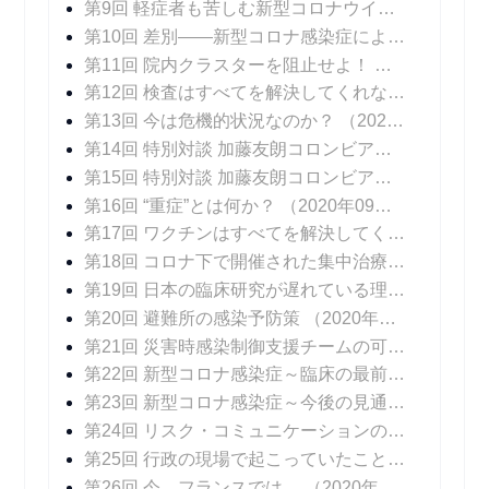
第9回 軽症者も苦しむ新型コロナウイルス感染症の後遺症
第10回 差別――新型コロナ感染症によるもうひとつの苦しみ
第11回 院内クラスターを阻止せよ！
（2020年08
第12回 検査はすべてを解決してくれない
（2020年
第13回 今は危機的状況なのか？
（2020年08月17日 掲載）
第14回 特別対談 加藤友朗コロンビア大学医学部外科学教授 「いま、専門家に求められているものとは」
第15回 特別対談 加藤友朗コロンビア大学医学部外科学教授 「ニューヨークで行われているPCR検査の意味」
第16回 “重症”とは何か？
（2020年09月07日 掲載）
第17回 ワクチンはすべてを解決してくれない
（20
第18回 コロナ下で開催された集中治療医学会
（20
第19回 日本の臨床研究が遅れている理由
（2020年
第20回 避難所の感染予防策
（2020年10月05日 掲載）
第21回 災害時感染制御支援チームの可能性
（202
第22回 新型コロナ感染症～臨床の最前線
（2020年
第23回 新型コロナ感染症～今後の見通し
（2020年
第24回 リスク・コミュニケーションの難しさ
（20
第25回 行政の現場で起こっていたこと
（2020年1
第26回 今、フランスでは…
（2020年11月16日 掲載）