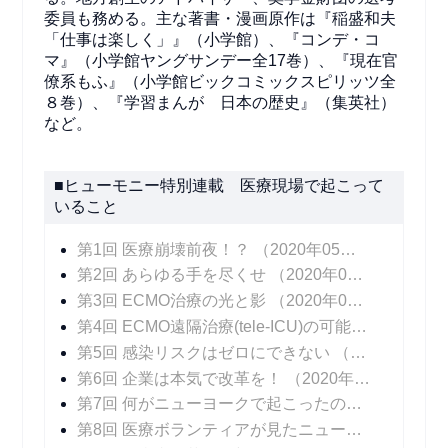
委員も務める。主な著書・漫画原作は『稲盛和夫
「仕事は楽しく」』（小学館）、『コンデ・コ
マ』（小学館ヤングサンデー全17巻）、『現在官
僚系もふ』（小学館ビックコミックスピリッツ全
８巻）、『学習まんが 日本の歴史』（集英社）
など。
■ヒューモニー特別連載 医療現場で起こって
いること
第1回 医療崩壊前夜！？
（2020年05月25日 掲載）
第2回 あらゆる手を尽くせ
（2020年06月01日 掲載）
第3回 ECMO治療の光と影
（2020年06月08日 掲載）
第4回 ECMO遠隔治療(tele-ICU)の可能性
（2020年
第5回 感染リスクはゼロにできない
（2020年06月22日 掲載）
第6回 企業は本気で改革を！
（2020年06月29日 掲載）
第7回 何がニューヨークで起こったのか！？
（202
第8回 医療ボランティアが見たニューヨークの医療崩壊