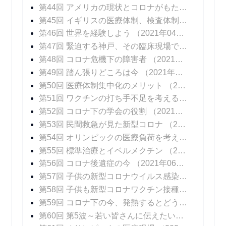
第44回 アメリカの現状とコロナがもたらしたイノベーション
第45回 イギリスの医療体制、検査体制
（2021年0
第46回 世界を経験しよう
（2021年04月12日 掲載）
第47回 緊迫する神戸、その臨床現場では
（2021年
第48回 コロナ危機下の障害者
（2021年04月26日 掲載）
第49回 踏ん張りどころは今
（2021年05月03日 掲載）
第50回 医療体制集中化のメリット
（2021年05月10日 掲載）
第51回 ワクチンの打ち手不足を考える
（2021年0
第52回 コロナ下の学会の役割
（2021年05月24日 掲載）
第53回 民間救急が見た新型コロナ
（2021年05月31日 掲載）
第54回 オリンピックの医療負荷を考える
（2021年
第55回 標準治療とイベルメクチン
（2021年06月14日 掲載）
第56回 コロナ後遺症の今
（2021年06月21日 掲載）
第57回 子供の新型コロナウイルス感染症
（2021年
第58回 子供も新型コロナワクチン接種を
（2021年
第59回 コロナ下の今、発熱するとどうなる？
（20
第60回 第5波～若い皆さんに伝えたいこと
（2021