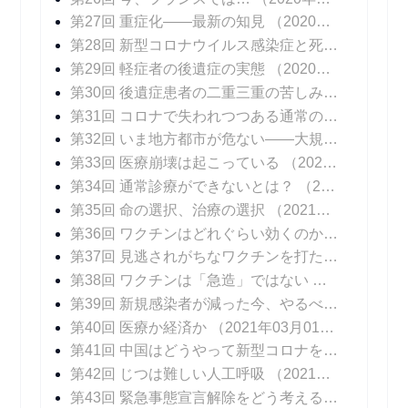
第27回 重症化――最新の知見
（2020年11月23日 掲載）
第28回 新型コロナウイルス感染症と死
（2020年1
第29回 軽症者の後遺症の実態
（2020年12月07日 掲載）
第30回 後遺症患者の二重三重の苦しみ
（2020年1
第31回 コロナで失われつつある通常の診療
（202
第32回 いま地方都市が危ない――大規模院内クラスターはなぜ起こるのか
第33回 医療崩壊は起こっている
（2021年01月11日 掲載）
第34回 通常診療ができないとは？
（2021年01月18日 掲載）
第35回 命の選択、治療の選択
（2021年01月25日 掲載）
第36回 ワクチンはどれぐらい効くのか？
（2021年
第37回 見逃されがちなワクチンを打たないリスク
第38回 ワクチンは「急造」ではない
（2021年02
第39回 新規感染者が減った今、やるべきこと
（20
第40回 医療か経済か
（2021年03月01日 掲載）
第41回 中国はどうやって新型コロナを抑え込んだのか
第42回 じつは難しい人工呼吸
（2021年03月15日 掲載）
第43回 緊急事態宣言解除をどう考えるか
（2021年