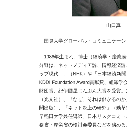
山口真一
国際大学グローバル・コミュニケーシ
1986
年生まれ。博士（経済学・慶應義
分野は、ネットメディア論、情報経済論
ップ現代＋」（
NHK
）や「日本経済新聞
KDDI Foundation Award
貢献賞、組織学
財団賞、紀伊國屋じんぶん大賞を受賞。
（光文社）、『なぜ、それは儲かるのか
聞出版）、『ネット炎上の研究』（勁草
早稲田大学兼任講師、日本リスクコミュ
務省・厚労省の検討会委員などを務める