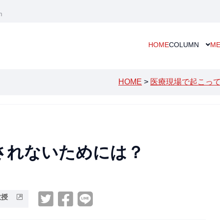
m
HOME
COLUMN
ME
HOME
>
医療現場で起こっ
らされないためには？
）教授