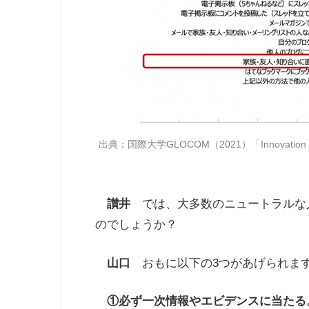
出典：国際大学
GLOCOM
（
2021
）「
Innovation
讃井
では、大多数のニュートラルな
のでしょうか？
山口
おもに以下の
3
つがあげられま
①必ず一次情報やエビデンスに当たる