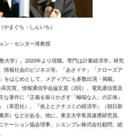
（やまぐち・しんいち）
ョン・センター准教授
塾大学）。
2020
年より現職。専門は計量経済学。研究
、情報社会のビジネス等。「あさイチ」「クローズア
」をはじめとして、メディアにも多数出演・掲載。
会高宮賞、情報通信学会論文賞（
2
回）、電気通信普及
主な著作に『正義を振りかざす「極端な人」の正体』
』（草思社）、『炎上とクチコミの経済学』（朝日新
書房）などがある。他に、東京大学客員連携研究員、
ニケーション協会理事、シエンプレ株式会社顧問、総
。