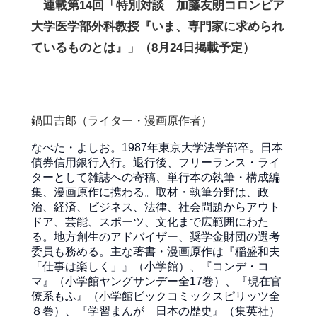
連載第14回「特別対談 加藤友朗コロンビア
大学医学部外科教授『いま、専門家に求められ
ているものとは』」（8月24日掲載予定）
鍋田吉郎（ライター・漫画原作者）
なべた・よしお。1987年東京大学法学部卒。日本
債券信用銀行入行。退行後、フリーランス・ライ
ターとして雑誌への寄稿、単行本の執筆・構成編
集、漫画原作に携わる。取材・執筆分野は、政
治、経済、ビジネス、法律、社会問題からアウト
ドア、芸能、スポーツ、文化まで広範囲にわた
る。地方創生のアドバイザー、奨学金財団の選考
委員も務める。主な著書・漫画原作は『稲盛和夫
「仕事は楽しく」』（小学館）、『コンデ・コ
マ』（小学館ヤングサンデー全17巻）、『現在官
僚系もふ』（小学館ビックコミックスピリッツ全
８巻）、『学習まんが 日本の歴史』（集英社）