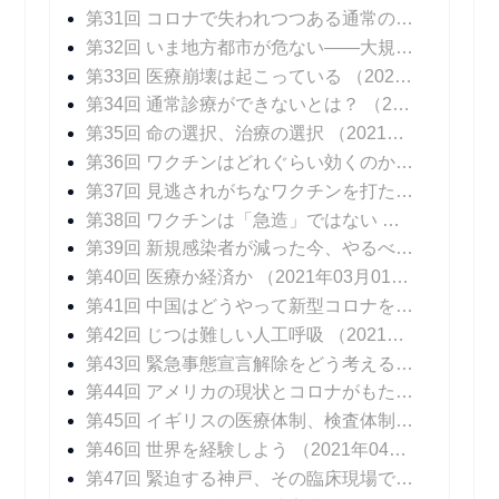
第31回 コロナで失われつつある通常の診療
（202
第32回 いま地方都市が危ない――大規模院内クラスターはなぜ起こるのか
第33回 医療崩壊は起こっている
（2021年01月11日 掲載）
第34回 通常診療ができないとは？
（2021年01月18日 掲載）
第35回 命の選択、治療の選択
（2021年01月25日 掲載）
第36回 ワクチンはどれぐらい効くのか？
（2021年
第37回 見逃されがちなワクチンを打たないリスク
第38回 ワクチンは「急造」ではない
（2021年02
第39回 新規感染者が減った今、やるべきこと
（20
第40回 医療か経済か
（2021年03月01日 掲載）
第41回 中国はどうやって新型コロナを抑え込んだのか
第42回 じつは難しい人工呼吸
（2021年03月15日 掲載）
第43回 緊急事態宣言解除をどう考えるか
（2021年
第44回 アメリカの現状とコロナがもたらしたイノベーション
第45回 イギリスの医療体制、検査体制
（2021年0
第46回 世界を経験しよう
（2021年04月12日 掲載）
第47回 緊迫する神戸、その臨床現場では
（2021年