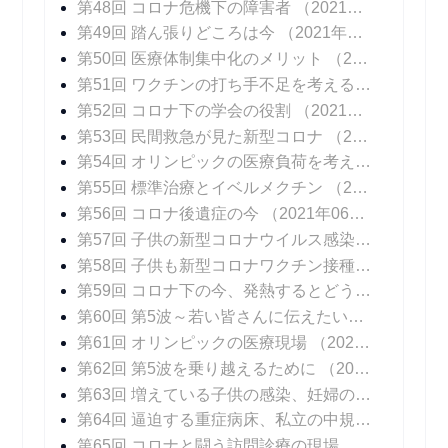
第48回 コロナ危機下の障害者
（2021年04月26日 掲載）
第49回 踏ん張りどころは今
（2021年05月03日 掲載）
第50回 医療体制集中化のメリット
（2021年05月10日 掲載）
第51回 ワクチンの打ち手不足を考える
（2021年0
第52回 コロナ下の学会の役割
（2021年05月24日 掲載）
第53回 民間救急が見た新型コロナ
（2021年05月31日 掲載）
第54回 オリンピックの医療負荷を考える
（2021年
第55回 標準治療とイベルメクチン
（2021年06月14日 掲載）
第56回 コロナ後遺症の今
（2021年06月21日 掲載）
第57回 子供の新型コロナウイルス感染症
（2021年
第58回 子供も新型コロナワクチン接種を
（2021年
第59回 コロナ下の今、発熱するとどうなる？
（20
第60回 第5波～若い皆さんに伝えたいこと
（2021
第61回 オリンピックの医療現場
（2021年08月06日 掲載）
第62回 第5波を乗り越えるために
（2021年08月16日 掲載）
第63回 増えている子供の感染、妊婦の感染
（202
第64回 逼迫する重症病床、私立の中規模急性期病院の頑張り
第65回 コロナと闘う訪問診療の現場
（2021年09