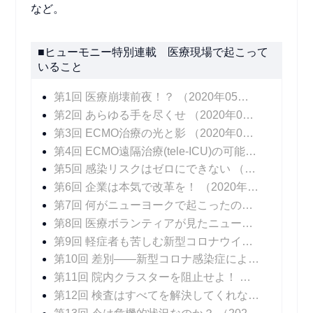
など。
■ヒューモニー特別連載 医療現場で起こって
いること
第1回 医療崩壊前夜！？
（2020年05月25日 掲載）
第2回 あらゆる手を尽くせ
（2020年06月01日 掲載）
第3回 ECMO治療の光と影
（2020年06月08日 掲載）
第4回 ECMO遠隔治療(tele-ICU)の可能性
（2020年
第5回 感染リスクはゼロにできない
（2020年06月22日 掲載）
第6回 企業は本気で改革を！
（2020年06月29日 掲載）
第7回 何がニューヨークで起こったのか！？
（202
第8回 医療ボランティアが見たニューヨークの医療崩壊
第9回 軽症者も苦しむ新型コロナウイルス感染症の後遺症
第10回 差別――新型コロナ感染症によるもうひとつの苦しみ
第11回 院内クラスターを阻止せよ！
（2020年08
第12回 検査はすべてを解決してくれない
（2020年