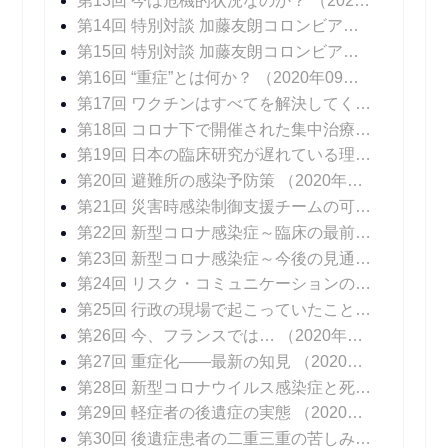
第13回 今は危機的状況なのか？
（2020年08月17日 掲載）
第14回 特別対談 加藤友朗コロンビア大学医学部外科学教授 「いま、専門家に求められているものとは」
第15回 特別対談 加藤友朗コロンビア大学医学部外科学教授 「ニューヨークで行われているPCR検査の意味」
第16回 “重症”とは何か？
（2020年09月07日 掲載）
第17回 ワクチンはすべてを解決してくれない
（20
第18回 コロナ下で開催された集中治療医学会
（20
第19回 日本の臨床研究が遅れている理由
（2020年
第20回 避難所の感染予防策
（2020年10月05日 掲載）
第21回 災害時感染制御支援チームの可能性
（202
第22回 新型コロナ感染症～臨床の最前線
（2020年
第23回 新型コロナ感染症～今後の見通し
（2020年
第24回 リスク・コミュニケーションの難しさ
（20
第25回 行政の現場で起こっていたこと
（2020年1
第26回 今、フランスでは…
（2020年11月16日 掲載）
第27回 重症化――最新の知見
（2020年11月23日 掲載）
第28回 新型コロナウイルス感染症と死
（2020年1
第29回 軽症者の後遺症の実態
（2020年12月07日 掲載）
第30回 後遺症患者の二重三重の苦しみ
（2020年1