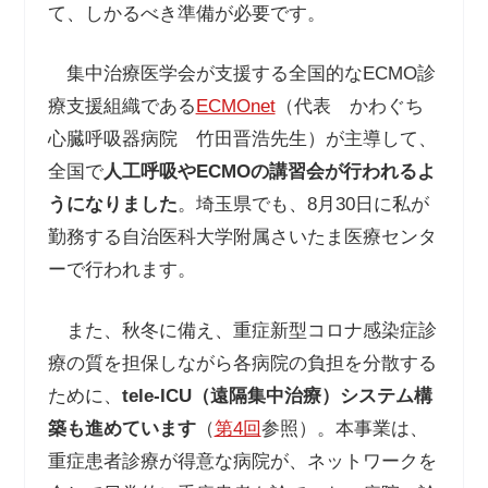
て、しかるべき準備が必要です。
集中治療医学会が支援する全国的なECMO診
療支援組織である
ECMOnet
（代表 かわぐち
心臓呼吸器病院 竹田晋浩先生）が主導して、
全国で
人工呼吸や
ECMO
の講習会が行われるよ
うになりました
。埼玉県でも、8月30日に私が
勤務する自治医科大学附属さいたま医療センタ
ーで行われます。
また、秋冬に備え、重症新型コロナ感染症診
療の質を担保しながら各病院の負担を分散する
ために、
tele-ICU
（遠隔集中治療）システム構
築も進めています
（
第4回
参照）。本事業は、
重症患者診療が得意な病院が、ネットワークを