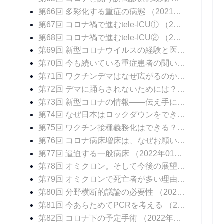
第66回 多彩化する重症の病態
（2021年09月20日 掲載）
第67回 コロナ禍で進むtele-ICU①
（2021年09月27日 掲載）
第68回 コロナ禍で進むtele-ICU②
（2021年10月04日 掲載）
第69回 新型コロナウイルスの経験と医療DXの可能性
第70回 今も続いている重症患者の闘い
（2021年1
第71回 ワクチンデマはなぜ広がるのか？
（2021年
第72回 デマに踊らされないためには？
（2021年1
第73回 新型コロナの情報――伝え手に求められること
第74回 なぜ日本はロックダウンをできなかったのか？
第75回 ワクチン接種義務化はできる？ できない？
第76回 コロナ病床増床は、なぜお願いベースなのか？
第77回 逼迫する一般病床
（2022年01月24日 掲載）
第78回 オミクロン。そして今後の展望
（2022年0
第79回 オミクロンで死亡者が多い理由
（2022年0
第80回 分野横断的議論の必要性
（2022年03月21日 掲載）
第81回 今あらためてPCRを考える
（2022年04月04日 掲載）
第82回 コロナ下の予定手術
（2022年04月25日 掲載）