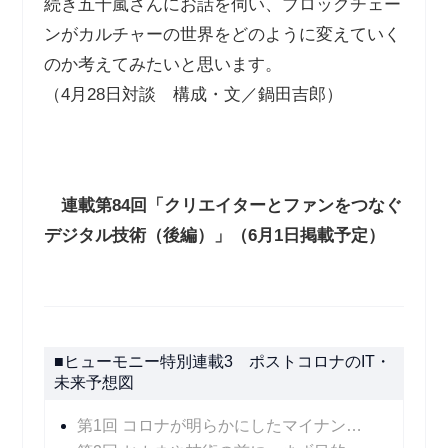
続き五十嵐さんにお話を伺い、ブロックチェー
ンがカルチャーの世界をどのように変えていく
のか考えてみたいと思います。
（4月28日対談 構成・文／鍋田吉郎）
連載第
84
回「クリエイターとファンをつなぐ
デジタル技術（後編）」（
6
月
1
日掲載予定）
■ヒューモニー特別連載3 ポストコロナのIT・
未来予想図
第1回 コロナが明らかにしたマイナンバーカードの課題