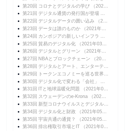
第20回 コロナとデジタルの学び
（2021年01月27日 掲載）
第21回 デジタル通貨の発行国が登場
（2021年02
第22回 デジタルデータの囲い込み
（2021年02月10日 掲載）
第23回 データは誰のものか
（2021年02月17日 掲載）
第24回 カンボジアの新しいインフラ
（2021年02
第25回 貿易のデジタル化
（2021年03月03日 掲載）
第26回 デジタルとグリーン
（2021年03月10日 掲載）
第27回 NBAとブロックチェーン
（2021年03月17日 掲載）
第28回 デジタルとアート、エンターテインメント
第29回 トークンエコノミーを巡る世界の動向
（20
第30回 デジタル化で変わる「会社」
（2021年04
第31回 ITと地球温暖化問題
（2021年04月14日 掲載）
第32回 スウェーデンのe-Krona
（2021年04月21日 掲載）
第33回 新型コロナウイルスとデジタル化
（2021年
第34回 デジタル化と財政
（2021年05月05日 掲載）
第35回 宇宙共通の通貨？
（2021年05月12日 掲載）
第36回 排出権取引市場とIT
（2021年05月19日 掲載）