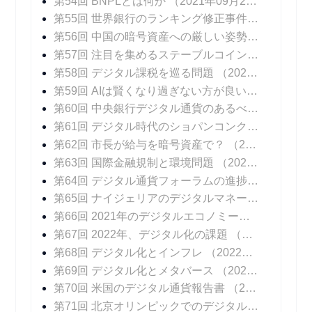
第54回 BNPLとは何か
（2021年09月29日 掲載）
第55回 世界銀行のランキング修正事件
（2021年1
第56回 中国の暗号資産への厳しい姿勢
（2021年1
第57回 注目を集めるステーブルコイン
（2021年1
第58回 デジタル課税を巡る問題
（2021年10月27日 掲載）
第59回 AIは賢くなり過ぎない方が良いのか？
（20
第60回 中央銀行デジタル通貨のあるべき姿
（202
第61回 デジタル時代のショパンコンクール
（202
第62回 市長が給与を暗号資産で？
（2021年11月24日 掲載）
第63回 国際金融規制と環境問題
（2021年12月01日 掲載）
第64回 デジタル通貨フォーラムの進捗報告書
（20
第65回 ナイジェリアのデジタルマネー
（2021年1
第66回 2021年のデジタルエコノミーを振り返る
（
第67回 2022年、デジタル化の課題
（2022年01月12日 掲載）
第68回 デジタル化とインフレ
（2022年01月19日 掲載）
第69回 デジタル化とメタバース
（2022年01月26日 掲載）
第70回 米国のデジタル通貨報告書
（2022年02月02日 掲載）
第71回 北京オリンピックでのデジタル通貨
（202