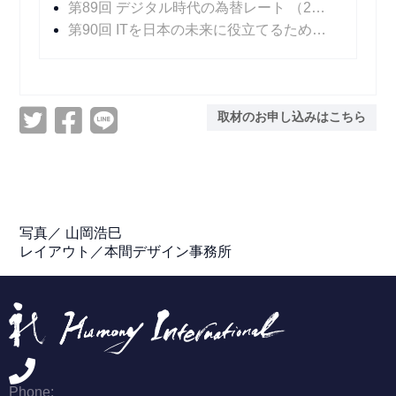
第89回 デジタル時代の為替レート
（2022年08月10日 掲載）
第90回 ITを日本の未来に役立てるために
（2022年
取材のお申し込みはこちら
写真／ 山岡浩巳
レイアウト／本間デザイン事務所
Phone: