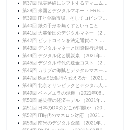
第37回 現実路線にシフトするディエム
（2021年0
第38回 米国とデジタルマネー ～FRBパウエル議長のメッセージ
第39回 ITと金融市場、そしてロビンフッド
（2021
第40回 紙の手形を無くすということ
（2021年06
第41回 大英帝国のデジタルマネー
（2021年06月23日 掲載）
第42回 ビットコインを法定通貨に？
（2021年06
第43回 デジタルマネーと国際銀行規制
（2021年0
第44回 デジタル化と脱炭素
（2021年07月14日 掲載）
第45回 デジタル時代の送金コスト
（2021年07月21日 掲載）
第46回 カリブの海賊とデジタルマネー
（2021年0
第47回 BaaSは銀行を変えるか
（2021年08月04日 掲載）
第48回 北京オリンピックとデジタル人民元
（202
第49回 ベネズエラの混迷
（2021年08月25日 掲載）
第50回 感染症の経済モデル
（2021年09月01日 掲載）
第51回 日本のDXのどこが問題か
（2021年09月08日 掲載）
第52回 IT時代のマネロン対応
（2021年09月15日 掲載）
第53回 南米のデジタル企業
（2021年09月22日 掲載）