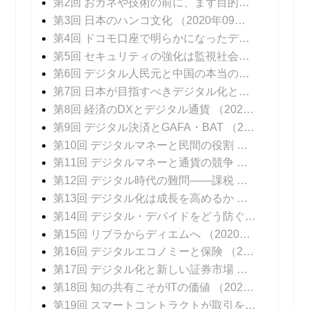
第2回 おカネや技術の前に、まず目的の明確化を
（
第3回 日本のハンコ文化
（2020年09月30日 掲載）
第4回 ドコモ口座で明らかになったデジタル決済のリスクにどう対処するか
第5回 セキュリティの強化は監視社会を招くのか
（
第6回 デジタル人民元と中国の本当の狙い
（2020
第7回 日本が目指すべきデジタル化とは――ビッグデータと個人の尊厳
第8回 経済のDXとデジタル通貨
（2020年11月04日 掲載）
第9回 デジタル決済とGAFA・BAT
（2020年11月11日 掲載）
第10回 デジタルマネーと民間の役割
（2020年11
第11回 デジタルマネーと通貨の競争
（2020年11
第12回 デジタル時代の難問――課税
（2020年12
第13回 デジタル化は成長を高めるか
（2020年12
第14回 デジタル・デバイドをどう防ぐか
（2020年
第15回 リブラからディエムへ
（2020年12月23日 掲載）
第16回 デジタルエコノミーと保険
（2020年12月30日 掲載）
第17回 デジタル化と新しい証券市場
（2021年01
第18回 知の共有こそがITの価値
（2021年01月13日 掲載）
第19回 スマートコントラクトが取引を変える
（20