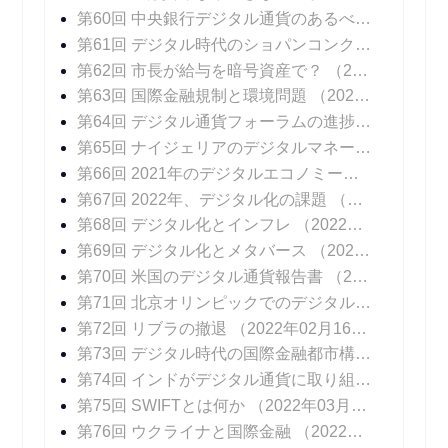
第60回 中央銀行デジタル通貨のあるべき姿
（202
第61回 デジタル時代のショパンコンクール
（202
第62回 市長が給与を暗号資産で？
（2021年11月24日 掲載）
第63回 国際金融規制と環境問題
（2021年12月01日 掲載）
第64回 デジタル通貨フォーラムの進捗報告書
（20
第65回 ナイジェリアのデジタルマネー
（2021年1
第66回 2021年のデジタルエコノミーを振り返る
（
第67回 2022年、デジタル化の課題
（2022年01月12日 掲載）
第68回 デジタル化とインフレ
（2022年01月19日 掲載）
第69回 デジタル化とメタバース
（2022年01月26日 掲載）
第70回 米国のデジタル通貨報告書
（2022年02月02日 掲載）
第71回 北京オリンピックでのデジタル通貨
（202
第72回 リブラの撤退
（2022年02月16日 掲載）
第73回 デジタル時代の国際金融都市構想
（2022年
第74回 インドがデジタル通貨に取り組む意図
（20
第75回 SWIFTとは何か
（2022年03月09日 掲載）
第76回 ウクライナと国際金融
（2022年03月16日 掲載）