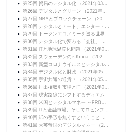
第25回 貿易のデジタル化
（2021年03月03日 掲載）
第26回 デジタルとグリーン
（2021年03月10日 掲載）
第27回 NBAとブロックチェーン
（2021年03月17日 掲載）
第28回 デジタルとアート、エンターテインメント
第29回 トークンエコノミーを巡る世界の動向
（20
第30回 デジタル化で変わる「会社」
（2021年04
第31回 ITと地球温暖化問題
（2021年04月14日 掲載）
第32回 スウェーデンのe-Krona
（2021年04月21日 掲載）
第33回 新型コロナウイルスとデジタル化
（2021年
第34回 デジタル化と財政
（2021年05月05日 掲載）
第35回 宇宙共通の通貨？
（2021年05月12日 掲載）
第36回 排出権取引市場とIT
（2021年05月19日 掲載）
第37回 現実路線にシフトするディエム
（2021年0
第38回 米国とデジタルマネー ～FRBパウエル議長のメッセージ
第39回 ITと金融市場、そしてロビンフッド
（2021
第40回 紙の手形を無くすということ
（2021年06
第41回 大英帝国のデジタルマネー
（2021年06月23日 掲載）