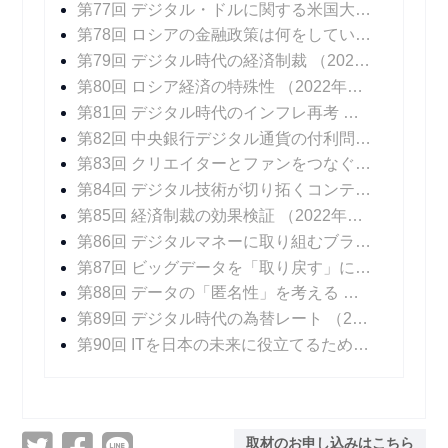
第77回 デジタル・ドルに関する米国大統領令
（20
第78回 ロシアの金融政策は何をしているのか
（20
第79回 デジタル時代の経済制裁
（2022年04月06日 掲載）
第80回 ロシア経済の特殊性
（2022年04月13日 掲載）
第81回 デジタル時代のインフレ再考
（2022年04
第82回 中央銀行デジタル通貨の付利問題
（2022年
第83回 クリエイターとファンをつなぐデジタル技術
第84回 デジタル技術が切り拓くコンテンツ産業の未来
第85回 経済制裁の効果検証
（2022年06月15日 掲載）
第86回 デジタルマネーに取り組むブラジル
（202
第87回 ビッグデータを「取り戻す」には
（2022年
第88回 データの「匿名性」を考える
（2022年07
第89回 デジタル時代の為替レート
（2022年08月10日 掲載）
第90回 ITを日本の未来に役立てるために
（2022年
取材のお申し込みはこちら