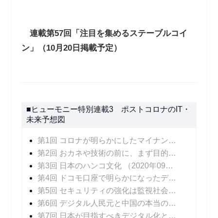
連載第
57
回「注目を集めるステーブルコイ
ン」（
10
月
20
日掲載予定）
■ヒューモニー特別連載3 ポストコロナのIT・
未来予想図
第1回 コロナが明らかにしたマイナンバーカードの課題
第2回 おカネや技術の前に、まず目的の明確化を
（
第3回 日本のハンコ文化
（2020年09月30日 掲載）
第4回 ドコモ口座で明らかになったデジタル決済のリスクにどう対処するか
第5回 セキュリティの強化は監視社会を招くのか
（
第6回 デジタル人民元と中国の本当の狙い
（2020
第7回 日本が目指すべきデジタル化とは――ビッグデータと個人の尊厳