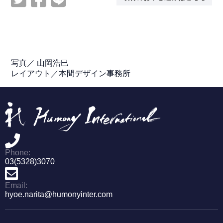
写真／ 山岡浩巳
レイアウト／本間デザイン事務所
Phone:
03(5328)3070
Email:
hyoe.narita@humonyinter.com