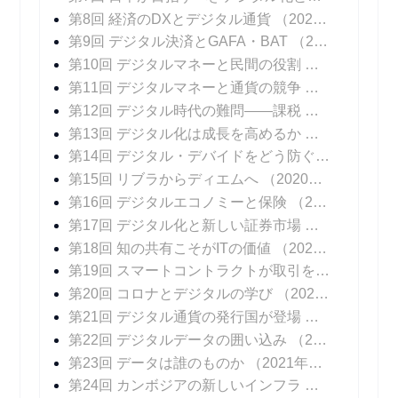
第8回 経済のDXとデジタル通貨
（2020年11月04日 掲載）
第9回 デジタル決済とGAFA・BAT
（2020年11月11日 掲載）
第10回 デジタルマネーと民間の役割
（2020年11
第11回 デジタルマネーと通貨の競争
（2020年11
第12回 デジタル時代の難問――課税
（2020年12
第13回 デジタル化は成長を高めるか
（2020年12
第14回 デジタル・デバイドをどう防ぐか
（2020年
第15回 リブラからディエムへ
（2020年12月23日 掲載）
第16回 デジタルエコノミーと保険
（2020年12月30日 掲載）
第17回 デジタル化と新しい証券市場
（2021年01
第18回 知の共有こそがITの価値
（2021年01月13日 掲載）
第19回 スマートコントラクトが取引を変える
（20
第20回 コロナとデジタルの学び
（2021年01月27日 掲載）
第21回 デジタル通貨の発行国が登場
（2021年02
第22回 デジタルデータの囲い込み
（2021年02月10日 掲載）
第23回 データは誰のものか
（2021年02月17日 掲載）
第24回 カンボジアの新しいインフラ
（2021年02