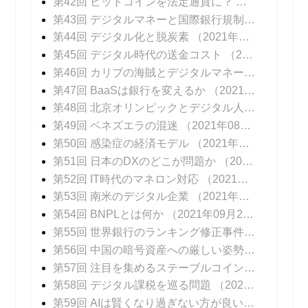
第42回 ビットコインを法定通貨に？
（2021年06
第43回 デジタルマネーと国際銀行規制
（2021年0
第44回 デジタル化と脱炭素
（2021年07月14日 掲載）
第45回 デジタル時代の送金コスト
（2021年07月21日 掲載）
第46回 カリブの海賊とデジタルマネー
（2021年0
第47回 BaaSは銀行を変えるか
（2021年08月04日 掲載）
第48回 北京オリンピックとデジタル人民元
（202
第49回 ベネズエラの混迷
（2021年08月25日 掲載）
第50回 感染症の経済モデル
（2021年09月01日 掲載）
第51回 日本のDXのどこが問題か
（2021年09月08日 掲載）
第52回 IT時代のマネロン対応
（2021年09月15日 掲載）
第53回 南米のデジタル企業
（2021年09月22日 掲載）
第54回 BNPLとは何か
（2021年09月29日 掲載）
第55回 世界銀行のランキング修正事件
（2021年1
第56回 中国の暗号資産への厳しい姿勢
（2021年1
第57回 注目を集めるステーブルコイン
（2021年1
第58回 デジタル課税を巡る問題
（2021年10月27日 掲載）
第59回 AIは賢くなり過ぎない方が良いのか？
（20