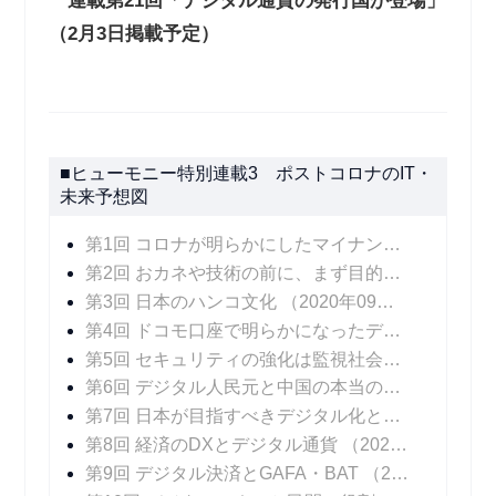
連載第21回「デジタル通貨の発行国が登場」
（2月3日掲載予定）
■ヒューモニー特別連載3 ポストコロナのIT・
未来予想図
第1回 コロナが明らかにしたマイナンバーカードの課題
第2回 おカネや技術の前に、まず目的の明確化を
（
第3回 日本のハンコ文化
（2020年09月30日 掲載）
第4回 ドコモ口座で明らかになったデジタル決済のリスクにどう対処するか
第5回 セキュリティの強化は監視社会を招くのか
（
第6回 デジタル人民元と中国の本当の狙い
（2020
第7回 日本が目指すべきデジタル化とは――ビッグデータと個人の尊厳
第8回 経済のDXとデジタル通貨
（2020年11月04日 掲載）
第9回 デジタル決済とGAFA・BAT
（2020年11月11日 掲載）