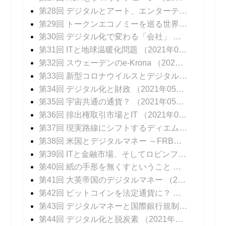
第28回 デジタルとアート、エンターテインメント
第29回 トークンエコノミーを巡る世界の動向
（20
第30回 デジタル化で変わる「会社」
（2021年04
第31回 ITと地球温暖化問題
（2021年04月14日 掲載）
第32回 スウェーデンのe-Krona
（2021年04月21日 掲載）
第33回 新型コロナウイルスとデジタル化
（2021年
第34回 デジタル化と財政
（2021年05月05日 掲載）
第35回 宇宙共通の通貨？
（2021年05月12日 掲載）
第36回 排出権取引市場とIT
（2021年05月19日 掲載）
第37回 現実路線にシフトするディエム
（2021年0
第38回 米国とデジタルマネー ～FRBパウエル議長のメッセージ
第39回 ITと金融市場、そしてロビンフッド
（2021
第40回 紙の手形を無くすということ
（2021年06
第41回 大英帝国のデジタルマネー
（2021年06月23日 掲載）
第42回 ビットコインを法定通貨に？
（2021年06
第43回 デジタルマネーと国際銀行規制
（2021年0
第44回 デジタル化と脱炭素
（2021年07月14日 掲載）