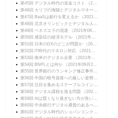
第45回 デジタル時代の送金コスト
（2021年07月21日 掲載）
第46回 カリブの海賊とデジタルマネー
（2021年0
第47回 BaaSは銀行を変えるか
（2021年08月04日 掲載）
第48回 北京オリンピックとデジタル人民元
（202
第49回 ベネズエラの混迷
（2021年08月25日 掲載）
第50回 感染症の経済モデル
（2021年09月01日 掲載）
第51回 日本のDXのどこが問題か
（2021年09月08日 掲載）
第52回 IT時代のマネロン対応
（2021年09月15日 掲載）
第53回 南米のデジタル企業
（2021年09月22日 掲載）
第54回 BNPLとは何か
（2021年09月29日 掲載）
第55回 世界銀行のランキング修正事件
（2021年1
第56回 中国の暗号資産への厳しい姿勢
（2021年1
第57回 注目を集めるステーブルコイン
（2021年1
第58回 デジタル課税を巡る問題
（2021年10月27日 掲載）
第59回 AIは賢くなり過ぎない方が良いのか？
（20
第60回 中央銀行デジタル通貨のあるべき姿
（202
第61回 デジタル時代のショパンコンクール
（202