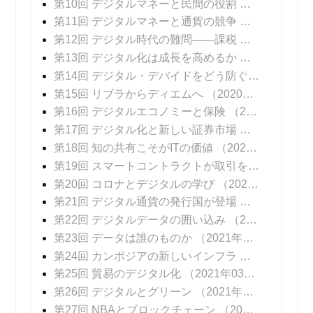
第10回 デジタルマネーと民間の役割
（2020年11
第11回 デジタルマネーと通貨の競争
（2020年11
第12回 デジタル時代の難問――課税
（2020年12
第13回 デジタル化は成長を高めるか
（2020年12
第14回 デジタル・デバイドをどう防ぐか
（2020年
第15回 リブラからディエムへ
（2020年12月23日 掲載）
第16回 デジタルエコノミーと保険
（2020年12月30日 掲載）
第17回 デジタル化と新しい証券市場
（2021年01
第18回 知の共有こそがITの価値
（2021年01月13日 掲載）
第19回 スマートコントラクトが取引を変える
（20
第20回 コロナとデジタルの学び
（2021年01月27日 掲載）
第21回 デジタル通貨の発行国が登場
（2021年02
第22回 デジタルデータの囲い込み
（2021年02月10日 掲載）
第23回 データは誰のものか
（2021年02月17日 掲載）
第24回 カンボジアの新しいインフラ
（2021年02
第25回 貿易のデジタル化
（2021年03月03日 掲載）
第26回 デジタルとグリーン
（2021年03月10日 掲載）
第27回 NBAとブロックチェーン
（2021年03月17日 掲載）