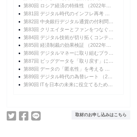
第80回 ロシア経済の特殊性
（2022年04月13日 掲載）
第81回 デジタル時代のインフレ再考
（2022年04
第82回 中央銀行デジタル通貨の付利問題
（2022年
第83回 クリエイターとファンをつなぐデジタル技術
第84回 デジタル技術が切り拓くコンテンツ産業の未来
第85回 経済制裁の効果検証
（2022年06月15日 掲載）
第86回 デジタルマネーに取り組むブラジル
（202
第87回 ビッグデータを「取り戻す」には
（2022年
第88回 データの「匿名性」を考える
（2022年07
第89回 デジタル時代の為替レート
（2022年08月10日 掲載）
第90回 ITを日本の未来に役立てるために
（2022年
取材のお申し込みはこちら