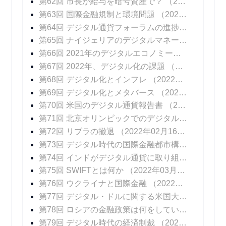
第62回 市長が給与を暗号資産で？
（2021年11月24日 掲載）
第63回 国際金融規制と環境問題
（2021年12月01日 掲載）
第64回 デジタル通貨フォーラムの進捗報告書
（20
第65回 ナイジェリアのデジタルマネー
（2021年1
第66回 2021年のデジタルエコノミーを振り返る
（
第67回 2022年、デジタル化の課題
（2022年01月12日 掲載）
第68回 デジタル化とインフレ
（2022年01月19日 掲載）
第69回 デジタル化とメタバース
（2022年01月26日 掲載）
第70回 米国のデジタル通貨報告書
（2022年02月02日 掲載）
第71回 北京オリンピックでのデジタル通貨
（202
第72回 リブラの撤退
（2022年02月16日 掲載）
第73回 デジタル時代の国際金融都市構想
（2022年
第74回 インドがデジタル通貨に取り組む意図
（20
第75回 SWIFTとは何か
（2022年03月09日 掲載）
第76回 ウクライナと国際金融
（2022年03月16日 掲載）
第77回 デジタル・ドルに関する米国大統領令
（20
第78回 ロシアの金融政策は何をしているのか
（20
第79回 デジタル時代の経済制裁
（2022年04月06日 掲載）