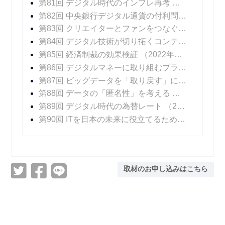
第81回 デジタル時代のインフレ再考
（2022年04
第82回 中央銀行デジタル通貨の付利問題
（2022年
第83回 クリエイターとファンをつなぐデジタル技術
第84回 デジタル技術が切り拓くコンテンツ産業の未来
第85回 経済制裁の効果検証
（2022年06月15日 掲載）
第86回 デジタルマネーに取り組むブラジル
（202
第87回 ビッグデータを「取り戻す」には
（2022年
第88回 データの「匿名性」を考える
（2022年07
第89回 デジタル時代の為替レート
（2022年08月10日 掲載）
第90回 ITを日本の未来に役立てるために
（2022年
取材のお申し込みはこちら