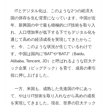
IT
とデジタル化は、このような
2
つの経済大
国の併存を生む背景になっています。中国が近
年、新興国の中で最も積極的に
IT
技術を取り入
れ、人口増加率が低下する下でもデジタル化を
通じて高めの経済成長を実現してきたからこ
そ、今、このような状況が生じているわけで
す。中国は国内に
“BAT”
や
“BATJ”
（
Baidu,
Alibaba, Tencent, JD
）と呼ばれるような巨大テ
ック企業（ビッグテック）を育て、成長の牽引
役に押し上げました。
一方、米国も、成熟した先進国の中にあっ
て、やはり
IT
技術を取り入れながら高めの成長
を実現してきました。現在、世界の巨大テック