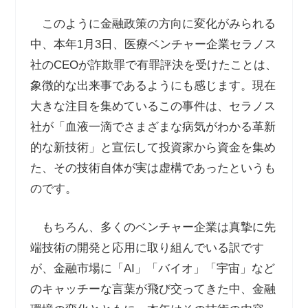
このように金融政策の方向に変化がみられる
中、本年
1
月
3
日、医療ベンチャー企業セラノス
社の
CEO
が詐欺罪で有罪評決を受けたことは、
象徴的な出来事であるようにも感じます。現在
大きな注目を集めているこの事件は、セラノス
社が「血液一滴でさまざまな病気がわかる革新
的な新技術」と宣伝して投資家から資金を集め
た、その技術自体が実は虚構であったというも
のです。
もちろん、多くのベンチャー企業は真摯に先
端技術の開発と応用に取り組んでいる訳です
が、金融市場に「
AI
」「バイオ」「宇宙」など
のキャッチーな言葉が飛び交ってきた中、金融