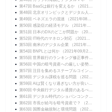
第47回 BaaSは銀行を変えるか
（2021年08月04日 掲載）
第48回 北京オリンピックとデジタル人民元
（202
第49回 ベネズエラの混迷
（2021年08月25日 掲載）
第50回 感染症の経済モデル
（2021年09月01日 掲載）
第51回 日本のDXのどこが問題か
（2021年09月08日 掲載）
第52回 IT時代のマネロン対応
（2021年09月15日 掲載）
第53回 南米のデジタル企業
（2021年09月22日 掲載）
第54回 BNPLとは何か
（2021年09月29日 掲載）
第55回 世界銀行のランキング修正事件
（2021年1
第56回 中国の暗号資産への厳しい姿勢
（2021年1
第57回 注目を集めるステーブルコイン
（2021年1
第58回 デジタル課税を巡る問題
（2021年10月27日 掲載）
第59回 AIは賢くなり過ぎない方が良いのか？
（20
第60回 中央銀行デジタル通貨のあるべき姿
（202
第61回 デジタル時代のショパンコンクール
（202
第62回 市長が給与を暗号資産で？
（2021年11月24日 掲載）
第63回 国際金融規制と環境問題
（2021年12月01日 掲載）