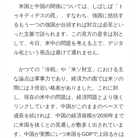
米国と中国の関係については、しばしば「ト
ゥキディデスの罠」、すなわち、強国に拮抗す
るもう一つの強国が台頭すれば対立は必至とい
った文脈で語られます。この見方の是非は別と
して、今日、米中の問題を考える上で、デジタ
ル化という視点は避けて通れません。
かつての「冷戦」や「米ソ対立」における主
な論点は軍事力であり、経済力の面では米ソの
間には３倍近い格差がありました。これに対
し、現在の米中の問題は、経済問題とより強く
リンクしています。中国がこのままのペースで
成長を続ければ、中国の経済規模が
2030
年まで
に米国を抜くとの見通しが数多く出されていま
す。中国が実際にいつ米国を
GDP
で上回るかは