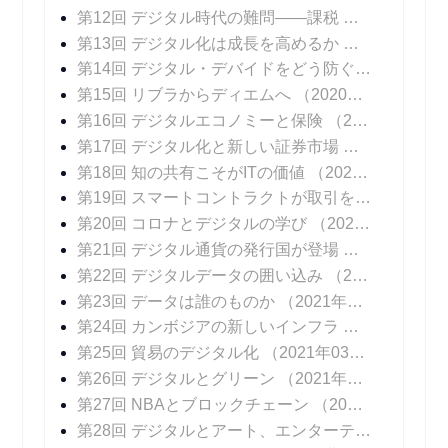
第12回 デジタル時代の難問――課税
（2020年12
第13回 デジタル化は成長を高めるか
（2020年12
第14回 デジタル・デバイドをどう防ぐか
（2020年
第15回 リブラからディエムへ
（2020年12月23日 掲載）
第16回 デジタルエコノミーと保険
（2020年12月30日 掲載）
第17回 デジタル化と新しい証券市場
（2021年01
第18回 知の共有こそがITの価値
（2021年01月13日 掲載）
第19回 スマートコントラクトが取引を変える
（20
第20回 コロナとデジタルの学び
（2021年01月27日 掲載）
第21回 デジタル通貨の発行国が登場
（2021年02
第22回 デジタルデータの囲い込み
（2021年02月10日 掲載）
第23回 データは誰のものか
（2021年02月17日 掲載）
第24回 カンボジアの新しいインフラ
（2021年02
第25回 貿易のデジタル化
（2021年03月03日 掲載）
第26回 デジタルとグリーン
（2021年03月10日 掲載）
第27回 NBAとブロックチェーン
（2021年03月17日 掲載）
第28回 デジタルとアート、エンターテインメント