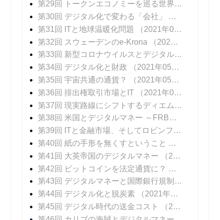
第29回 トークンエコノミーを巡る世界の動向
（20
第30回 デジタル化で変わる「会社」
（2021年04
第31回 ITと地球温暖化問題
（2021年04月14日 掲載）
第32回 スウェーデンのe-Krona
（2021年04月21日 掲載）
第33回 新型コロナウイルスとデジタル化
（2021年
第34回 デジタル化と財政
（2021年05月05日 掲載）
第35回 宇宙共通の通貨？
（2021年05月12日 掲載）
第36回 排出権取引市場とIT
（2021年05月19日 掲載）
第37回 現実路線にシフトするディエム
（2021年0
第38回 米国とデジタルマネー ～FRBパウエル議長のメッセージ
第39回 ITと金融市場、そしてロビンフッド
（2021
第40回 紙の手形を無くすということ
（2021年06
第41回 大英帝国のデジタルマネー
（2021年06月23日 掲載）
第42回 ビットコインを法定通貨に？
（2021年06
第43回 デジタルマネーと国際銀行規制
（2021年0
第44回 デジタル化と脱炭素
（2021年07月14日 掲載）
第45回 デジタル時代の送金コスト
（2021年07月21日 掲載）
第46回 カリブの海賊とデジタルマネー
（2021年0