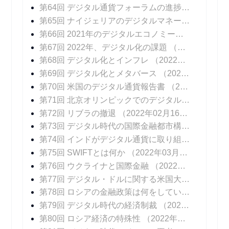
第64回 デジタル通貨フォーラムの進捗報告書
（20
第65回 ナイジェリアのデジタルマネー
（2021年1
第66回 2021年のデジタルエコノミーを振り返る
（
第67回 2022年、デジタル化の課題
（2022年01月12日 掲載）
第68回 デジタル化とインフレ
（2022年01月19日 掲載）
第69回 デジタル化とメタバース
（2022年01月26日 掲載）
第70回 米国のデジタル通貨報告書
（2022年02月02日 掲載）
第71回 北京オリンピックでのデジタル通貨
（202
第72回 リブラの撤退
（2022年02月16日 掲載）
第73回 デジタル時代の国際金融都市構想
（2022年
第74回 インドがデジタル通貨に取り組む意図
（20
第75回 SWIFTとは何か
（2022年03月09日 掲載）
第76回 ウクライナと国際金融
（2022年03月16日 掲載）
第77回 デジタル・ドルに関する米国大統領令
（20
第78回 ロシアの金融政策は何をしているのか
（20
第79回 デジタル時代の経済制裁
（2022年04月06日 掲載）
第80回 ロシア経済の特殊性
（2022年04月13日 掲載）