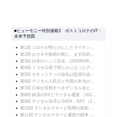
■ヒューモニー特別連載3 ポストコロナのIT・
未来予想図
第1回 コロナが明らかにしたマイナンバーカードの課題
第2回 おカネや技術の前に、まず目的の明確化を
（
第3回 日本のハンコ文化
（2020年09月30日 掲載）
第4回 ドコモ口座で明らかになったデジタル決済のリスクにどう対処するか
第5回 セキュリティの強化は監視社会を招くのか
（
第6回 デジタル人民元と中国の本当の狙い
（2020
第7回 日本が目指すべきデジタル化とは――ビッグデータと個人の尊厳
第8回 経済のDXとデジタル通貨
（2020年11月04日 掲載）
第9回 デジタル決済とGAFA・BAT
（2020年11月11日 掲載）
第10回 デジタルマネーと民間の役割
（2020年11
第11回 デジタルマネーと通貨の競争
（2020年11