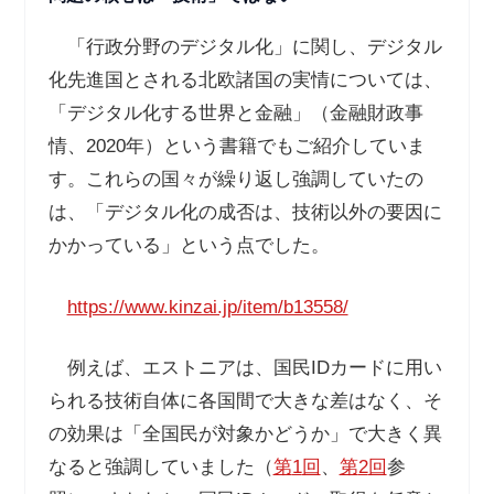
「行政分野のデジタル化」に関し、デジタル
化先進国とされる北欧諸国の実情については、
「デジタル化する世界と金融」（金融財政事
情、
2020
年）という書籍でもご紹介していま
す。これらの国々が繰り返し強調していたの
は、「デジタル化の成否は、技術以外の要因に
かかっている」という点でした。
https://www.kinzai.jp/item/b13558/
例えば、エストニアは、国民
ID
カードに用い
られる技術自体に各国間で大きな差はなく、そ
の効果は「全国民が対象かどうか」で大きく異
なると強調していました（
第
1
回
、
第
2
回
参