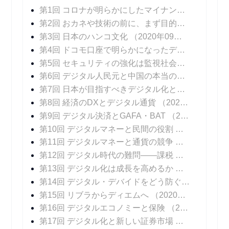
第1回 コロナが明らかにしたマイナンバーカードの課題
第2回 おカネや技術の前に、まず目的の明確化を
（
第3回 日本のハンコ文化
（2020年09月30日 掲載）
第4回 ドコモ口座で明らかになったデジタル決済のリスクにどう対処するか
第5回 セキュリティの強化は監視社会を招くのか
（
第6回 デジタル人民元と中国の本当の狙い
（2020
第7回 日本が目指すべきデジタル化とは――ビッグデータと個人の尊厳
第8回 経済のDXとデジタル通貨
（2020年11月04日 掲載）
第9回 デジタル決済とGAFA・BAT
（2020年11月11日 掲載）
第10回 デジタルマネーと民間の役割
（2020年11
第11回 デジタルマネーと通貨の競争
（2020年11
第12回 デジタル時代の難問――課税
（2020年12
第13回 デジタル化は成長を高めるか
（2020年12
第14回 デジタル・デバイドをどう防ぐか
（2020年
第15回 リブラからディエムへ
（2020年12月23日 掲載）
第16回 デジタルエコノミーと保険
（2020年12月30日 掲載）
第17回 デジタル化と新しい証券市場
（2021年01