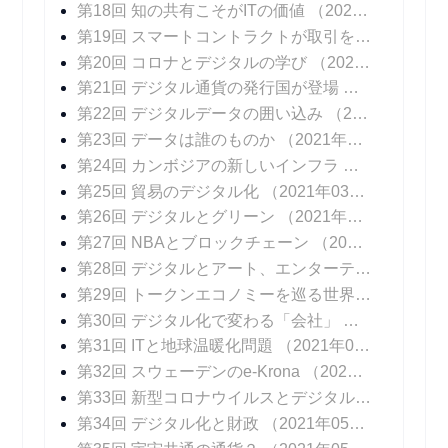
第18回 知の共有こそがITの価値
（2021年01月13日 掲載）
第19回 スマートコントラクトが取引を変える
（20
第20回 コロナとデジタルの学び
（2021年01月27日 掲載）
第21回 デジタル通貨の発行国が登場
（2021年02
第22回 デジタルデータの囲い込み
（2021年02月10日 掲載）
第23回 データは誰のものか
（2021年02月17日 掲載）
第24回 カンボジアの新しいインフラ
（2021年02
第25回 貿易のデジタル化
（2021年03月03日 掲載）
第26回 デジタルとグリーン
（2021年03月10日 掲載）
第27回 NBAとブロックチェーン
（2021年03月17日 掲載）
第28回 デジタルとアート、エンターテインメント
第29回 トークンエコノミーを巡る世界の動向
（20
第30回 デジタル化で変わる「会社」
（2021年04
第31回 ITと地球温暖化問題
（2021年04月14日 掲載）
第32回 スウェーデンのe-Krona
（2021年04月21日 掲載）
第33回 新型コロナウイルスとデジタル化
（2021年
第34回 デジタル化と財政
（2021年05月05日 掲載）