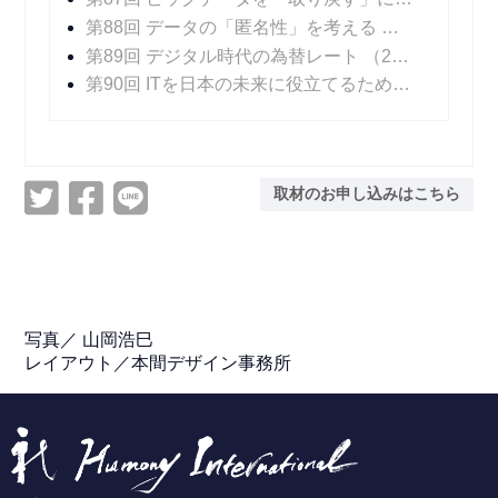
第88回 データの「匿名性」を考える
（2022年07
第89回 デジタル時代の為替レート
（2022年08月10日 掲載）
第90回 ITを日本の未来に役立てるために
（2022年
取材のお申し込みはこちら
写真／ 山岡浩巳
レイアウト／本間デザイン事務所