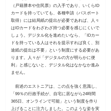
（戸籍謄本や住民票）の入手であり、いくら
ID
カードを持っていても、各種申請（パスポート
取得）には結局紙の提出が必要であれば、人々
は
ID
カードをわざわざ持つ必要を感じにくいで
しょう。デジタル化を進めたいなら、「
ID
カー
ドを持っている人はそれを提示すれば良く、別
途紙の提出は不要」という制度にする必要があ
ります。人々が「デジタルの方が明らかに便
利」と感じないと、デジタル化はなかなか進み
ません。
前述のエストニアは、この点を強く意識し、
「
99
％の行政手続が、自宅に居ながら
24
時間
365
日、オンラインで可能」という制度を作り
上げることに注力しました。このような姿を実