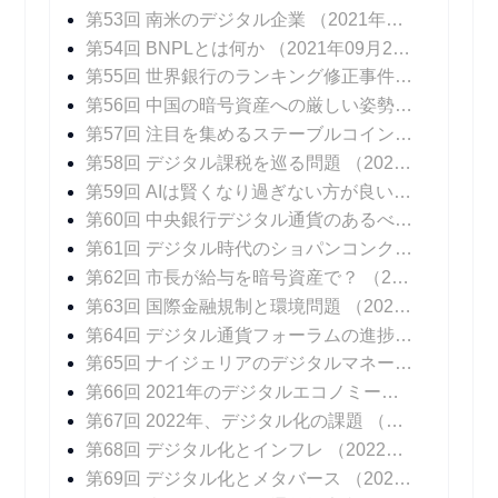
第53回 南米のデジタル企業
（2021年09月22日 掲載）
第54回 BNPLとは何か
（2021年09月29日 掲載）
第55回 世界銀行のランキング修正事件
（2021年1
第56回 中国の暗号資産への厳しい姿勢
（2021年1
第57回 注目を集めるステーブルコイン
（2021年1
第58回 デジタル課税を巡る問題
（2021年10月27日 掲載）
第59回 AIは賢くなり過ぎない方が良いのか？
（20
第60回 中央銀行デジタル通貨のあるべき姿
（202
第61回 デジタル時代のショパンコンクール
（202
第62回 市長が給与を暗号資産で？
（2021年11月24日 掲載）
第63回 国際金融規制と環境問題
（2021年12月01日 掲載）
第64回 デジタル通貨フォーラムの進捗報告書
（20
第65回 ナイジェリアのデジタルマネー
（2021年1
第66回 2021年のデジタルエコノミーを振り返る
（
第67回 2022年、デジタル化の課題
（2022年01月12日 掲載）
第68回 デジタル化とインフレ
（2022年01月19日 掲載）
第69回 デジタル化とメタバース
（2022年01月26日 掲載）