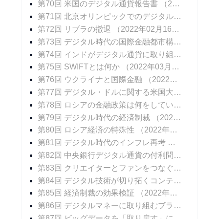
第70回 米国のデジタル通貨報告書
（2022年02月02日 掲載）
第71回 北京オリンピックでのデジタル通貨
（202
第72回 リブラの撤退
（2022年02月16日 掲載）
第73回 デジタル時代の国際金融都市構想
（2022年
第74回 インドがデジタル通貨に取り組む意図
（20
第75回 SWIFTとは何か
（2022年03月09日 掲載）
第76回 ウクライナと国際金融
（2022年03月16日 掲載）
第77回 デジタル・ドルに関する米国大統領令
（20
第78回 ロシアの金融政策は何をしているのか
（20
第79回 デジタル時代の経済制裁
（2022年04月06日 掲載）
第80回 ロシア経済の特殊性
（2022年04月13日 掲載）
第81回 デジタル時代のインフレ再考
（2022年04
第82回 中央銀行デジタル通貨の付利問題
（2022年
第83回 クリエイターとファンをつなぐデジタル技術
第84回 デジタル技術が切り拓くコンテンツ産業の未来
第85回 経済制裁の効果検証
（2022年06月15日 掲載）
第86回 デジタルマネーに取り組むブラジル
（202
第87回 ビッグデータを「取り戻す」には
（2022年