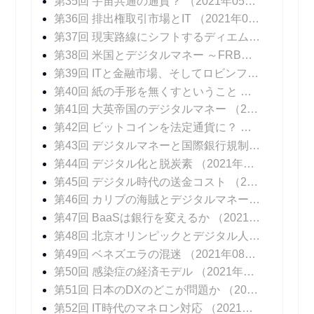
第35回 宇宙共通の通貨？
（2021年05月12日 掲載）
第36回 排出権取引市場とIT
（2021年05月19日 掲載）
第37回 現実路線にシフトするディエム
（2021年0
第38回 米国とデジタルマネー ～FRBパウエル議長のメッセージ
第39回 ITと金融市場、そしてロビンフッド
（2021
第40回 紙の手形を無くすということ
（2021年06
第41回 大英帝国のデジタルマネー
（2021年06月23日 掲載）
第42回 ビットコインを法定通貨に？
（2021年06
第43回 デジタルマネーと国際銀行規制
（2021年0
第44回 デジタル化と脱炭素
（2021年07月14日 掲載）
第45回 デジタル時代の送金コスト
（2021年07月21日 掲載）
第46回 カリブの海賊とデジタルマネー
（2021年0
第47回 BaaSは銀行を変えるか
（2021年08月04日 掲載）
第48回 北京オリンピックとデジタル人民元
（202
第49回 ベネズエラの混迷
（2021年08月25日 掲載）
第50回 感染症の経済モデル
（2021年09月01日 掲載）
第51回 日本のDXのどこが問題か
（2021年09月08日 掲載）
第52回 IT時代のマネロン対応
（2021年09月15日 掲載）