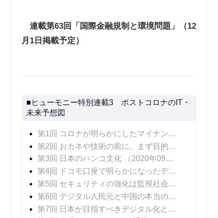
連載第
63
回「国際金融規制と環境問題」（
12
月
1
日掲載予定）
■ヒューモニー特別連載3 ポストコロナのIT・
未来予想図
第1回 コロナが明らかにしたマイナンバーカードの課題
第2回 おカネや技術の前に、まず目的の明確化を
（
第3回 日本のハンコ文化
（2020年09月30日 掲載）
第4回 ドコモ口座で明らかになったデジタル決済のリスクにどう対処するか
第5回 セキュリティの強化は監視社会を招くのか
（
第6回 デジタル人民元と中国の本当の狙い
（2020
第7回 日本が目指すべきデジタル化とは――ビッグデータと個人の尊厳