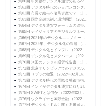
第60回 中央銀行デジタル通貨のあるべき姿
（202
第61回 デジタル時代のショパンコンクール
（202
第62回 市長が給与を暗号資産で？
（2021年11月24日 掲載）
第63回 国際金融規制と環境問題
（2021年12月01日 掲載）
第64回 デジタル通貨フォーラムの進捗報告書
（20
第65回 ナイジェリアのデジタルマネー
（2021年1
第66回 2021年のデジタルエコノミーを振り返る
（
第67回 2022年、デジタル化の課題
（2022年01月12日 掲載）
第68回 デジタル化とインフレ
（2022年01月19日 掲載）
第69回 デジタル化とメタバース
（2022年01月26日 掲載）
第70回 米国のデジタル通貨報告書
（2022年02月02日 掲載）
第71回 北京オリンピックでのデジタル通貨
（202
第72回 リブラの撤退
（2022年02月16日 掲載）
第73回 デジタル時代の国際金融都市構想
（2022年
第74回 インドがデジタル通貨に取り組む意図
（20
第75回 SWIFTとは何か
（2022年03月09日 掲載）
第76回 ウクライナと国際金融
（2022年03月16日 掲載）
第77回 デジタル・ドルに関する米国大統領令
（20