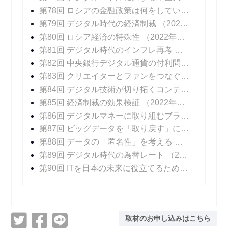
第78回 ロシアの金融政策は何をしているのか
（20
第79回 デジタル時代の経済制裁
（2022年04月06日 掲載）
第80回 ロシア経済の特殊性
（2022年04月13日 掲載）
第81回 デジタル時代のインフレ再考
（2022年04
第82回 中央銀行デジタル通貨の付利問題
（2022年
第83回 クリエイターとファンをつなぐデジタル技術
第84回 デジタル技術が切り拓くコンテンツ産業の未来
第85回 経済制裁の効果検証
（2022年06月15日 掲載）
第86回 デジタルマネーに取り組むブラジル
（202
第87回 ビッグデータを「取り戻す」には
（2022年
第88回 データの「匿名性」を考える
（2022年07
第89回 デジタル時代の為替レート
（2022年08月10日 掲載）
第90回 ITを日本の未来に役立てるために
（2022年
取材のお申し込みはこちら