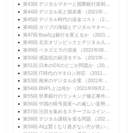
第43回 デジタルマネーと国際銀行規制
（2021年0
第44回 デジタル化と脱炭素
（2021年07月14日 掲載）
第45回 デジタル時代の送金コスト
（2021年07月21日 掲載）
第46回 カリブの海賊とデジタルマネー
（2021年0
第47回 BaaSは銀行を変えるか
（2021年08月04日 掲載）
第48回 北京オリンピックとデジタル人民元
（202
第49回 ベネズエラの混迷
（2021年08月25日 掲載）
第50回 感染症の経済モデル
（2021年09月01日 掲載）
第51回 日本のDXのどこが問題か
（2021年09月08日 掲載）
第52回 IT時代のマネロン対応
（2021年09月15日 掲載）
第53回 南米のデジタル企業
（2021年09月22日 掲載）
第54回 BNPLとは何か
（2021年09月29日 掲載）
第55回 世界銀行のランキング修正事件
（2021年1
第56回 中国の暗号資産への厳しい姿勢
（2021年1
第57回 注目を集めるステーブルコイン
（2021年1
第58回 デジタル課税を巡る問題
（2021年10月27日 掲載）
第59回 AIは賢くなり過ぎない方が良いのか？
（20