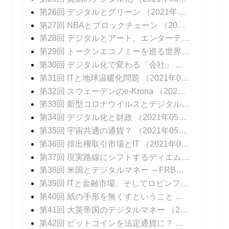
第26回 デジタルとグリーン
（2021年03月10日 掲載）
第27回 NBAとブロックチェーン
（2021年03月17日 掲載）
第28回 デジタルとアート、エンターテインメント
第29回 トークンエコノミーを巡る世界の動向
（20
第30回 デジタル化で変わる「会社」
（2021年04
第31回 ITと地球温暖化問題
（2021年04月14日 掲載）
第32回 スウェーデンのe-Krona
（2021年04月21日 掲載）
第33回 新型コロナウイルスとデジタル化
（2021年
第34回 デジタル化と財政
（2021年05月05日 掲載）
第35回 宇宙共通の通貨？
（2021年05月12日 掲載）
第36回 排出権取引市場とIT
（2021年05月19日 掲載）
第37回 現実路線にシフトするディエム
（2021年0
第38回 米国とデジタルマネー ～FRBパウエル議長のメッセージ
第39回 ITと金融市場、そしてロビンフッド
（2021
第40回 紙の手形を無くすということ
（2021年06
第41回 大英帝国のデジタルマネー
（2021年06月23日 掲載）
第42回 ビットコインを法定通貨に？
（2021年06