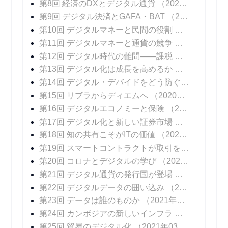
第8回 経済のDXとデジタル通貨
（2020年11月04日 掲載）
第9回 デジタル決済とGAFA・BAT
（2020年11月11日 掲載）
第10回 デジタルマネーと民間の役割
（2020年11
第11回 デジタルマネーと通貨の競争
（2020年11
第12回 デジタル時代の難問――課税
（2020年12
第13回 デジタル化は成長を高めるか
（2020年12
第14回 デジタル・デバイドをどう防ぐか
（2020年
第15回 リブラからディエムへ
（2020年12月23日 掲載）
第16回 デジタルエコノミーと保険
（2020年12月30日 掲載）
第17回 デジタル化と新しい証券市場
（2021年01
第18回 知の共有こそがITの価値
（2021年01月13日 掲載）
第19回 スマートコントラクトが取引を変える
（20
第20回 コロナとデジタルの学び
（2021年01月27日 掲載）
第21回 デジタル通貨の発行国が登場
（2021年02
第22回 デジタルデータの囲い込み
（2021年02月10日 掲載）
第23回 データは誰のものか
（2021年02月17日 掲載）
第24回 カンボジアの新しいインフラ
（2021年02
第25回 貿易のデジタル化
（2021年03月03日 掲載）