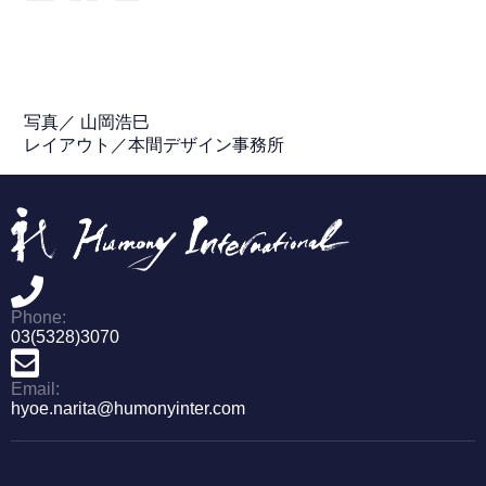
写真／ 山岡浩巳
レイアウト／本間デザイン事務所
Phone:
03(5328)3070
Email:
hyoe.narita@humonyinter.com